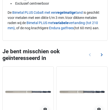
Exclusief centreerboor
De
Bimetal PLUS Cobalt met een
regelmatige
tand
is geschikt
voor metalen met een dikte t/m 3 mm.Voor dikkere metalen
raden wij de
Bimetal PLUS met
variabele
vertanding (tot 210
mm)
, of de nog krachtigere
Endura gatfrees
(tot 60 mm) aan.
Je bent misschien ook
keyboard_arrow_left
keyboard_arrow_right
geïnteresseerd in
Vorige
Volg
visibility
visibility