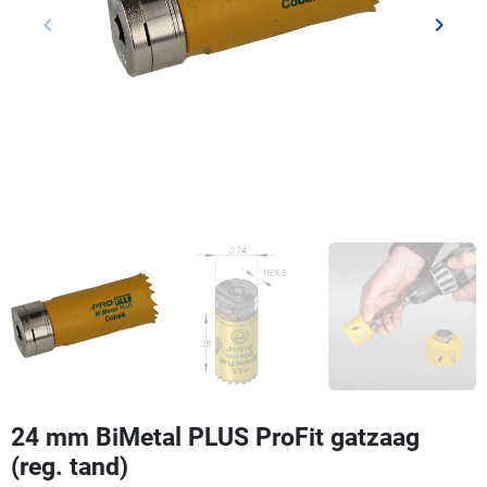
keyboard_arrow_left
keyboard_arrow_right
Vorige
Volgen
24 mm BiMetal PLUS ProFit gatzaag
(reg. tand)