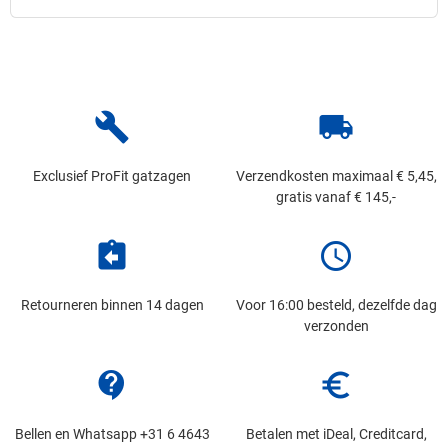
build
local_shipping
Exclusief ProFit gatzagen
Verzendkosten maximaal € 5,45,
gratis vanaf € 145,-
assignment_return
schedule
Retourneren binnen 14 dagen
Voor 16:00 besteld, dezelfde dag
verzonden
contact_support
euro_symbol
Bellen en Whatsapp +31 6 4643
Betalen met iDeal, Creditcard,