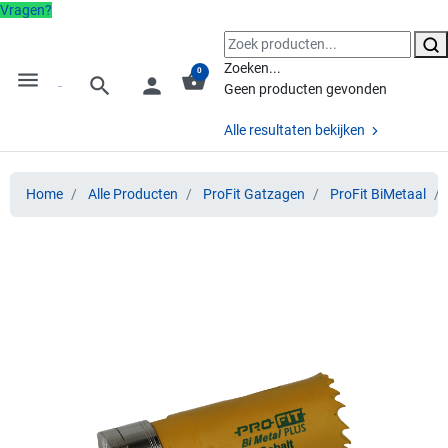
Vragen?
Zoeken...
0
menu
shopping_basket
search
person
Geen producten gevonden
Alle resultaten bekijken
Home
Alle Producten
ProFit Gatzagen
ProFit BiMetaal