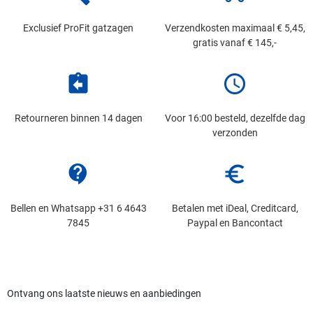
Exclusief ProFit gatzagen
Verzendkosten maximaal € 5,45,
gratis vanaf € 145,-
assignment_return
schedule
Retourneren binnen 14 dagen
Voor 16:00 besteld, dezelfde dag
verzonden
contact_support
euro_symbol
Bellen en Whatsapp +31 6 4643
Betalen met iDeal, Creditcard,
7845
Paypal en Bancontact
Ontvang ons laatste nieuws en aanbiedingen