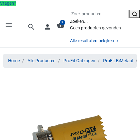
Vragen?
Zoeken...
0
menu
shopping_basket
search
person
Geen producten gevonden
Alle resultaten bekijken
Home
Alle Producten
ProFit Gatzagen
ProFit BiMetaal