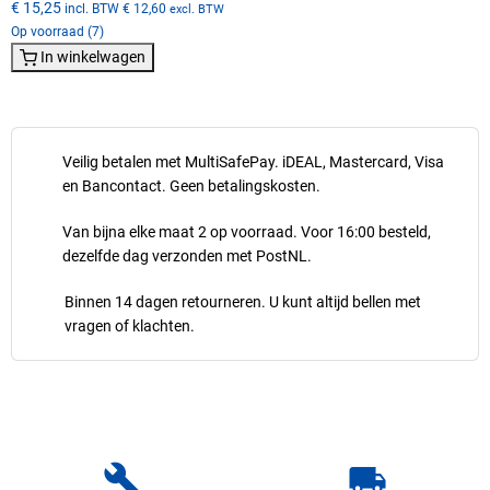
€ 15,25
incl. BTW
€ 12,60
excl. BTW
Op voorraad (7)
In winkelwagen
Veilig betalen met MultiSafePay. iDEAL, Mastercard, Visa
en Bancontact. Geen betalingskosten.
Van bijna elke maat 2 op voorraad. Voor 16:00 besteld,
dezelfde dag verzonden met PostNL.
Binnen 14 dagen retourneren. U kunt altijd bellen met
vragen of klachten.
build
local_shipping