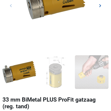
keyboard_arrow_left
keyboard_arrow_right
Vorige
Volgen
33 mm BiMetal PLUS ProFit gatzaag
(reg. tand)