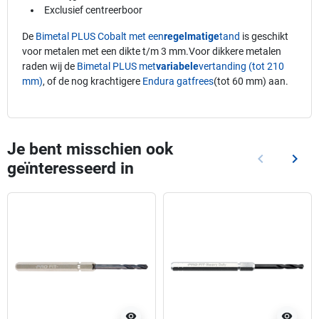
Exclusief centreerboor
De
Bimetal PLUS Cobalt met een
regelmatige
tand
is geschikt
voor metalen met een dikte t/m 3 mm.Voor dikkere metalen
raden wij de
Bimetal PLUS met
variabele
vertanding (tot 210
mm)
, of de nog krachtigere
Endura gatfrees
(tot 60 mm) aan.
Je bent misschien ook
keyboard_arrow_left
keyboard_arrow_right
geïnteresseerd in
Vorige
Volg
visibility
visibility