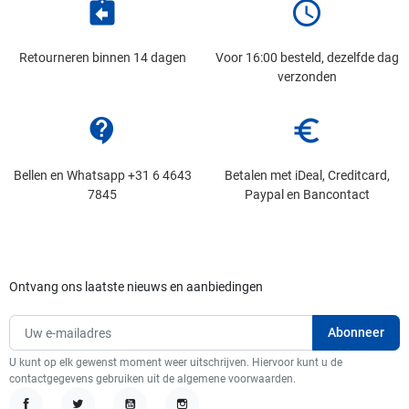
assignment_return
schedule
Retourneren binnen 14 dagen
Voor 16:00 besteld, dezelfde dag
verzonden
contact_support
euro_symbol
Bellen en Whatsapp +31 6 4643
Betalen met iDeal, Creditcard,
7845
Paypal en Bancontact
Ontvang ons laatste nieuws en aanbiedingen
U kunt op elk gewenst moment weer uitschrijven. Hiervoor kunt u de
contactgegevens gebruiken uit de algemene voorwaarden.