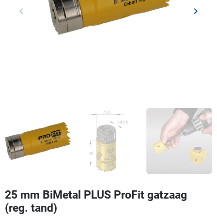
keyboard_arrow_left
keyboard_arrow_right
Vorige
Volgen
25 mm BiMetal PLUS ProFit gatzaag
(reg. tand)