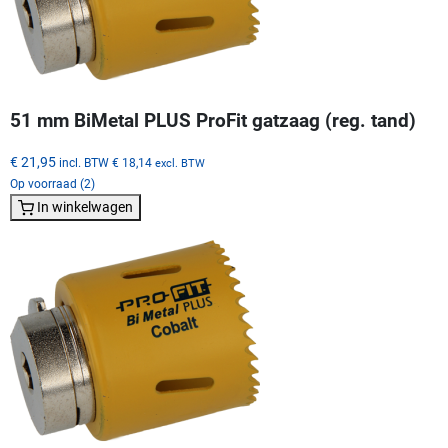
51 mm BiMetal PLUS ProFit gatzaag (reg. tand)
€ 21,95
incl. BTW
€ 18,14
excl. BTW
Op voorraad (2)
In winkelwagen