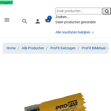
Vragen?
Zoeken...
0
menu
shopping_basket
search
person
Geen producten gevonden
Alle resultaten bekijken
Home
Alle Producten
ProFit Gatzagen
ProFit BiMetaal