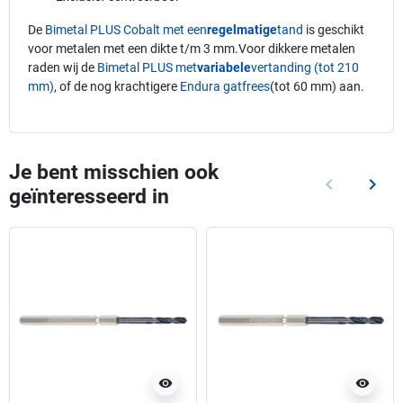
De
Bimetal PLUS Cobalt met een
regelmatige
tand
is geschikt
voor metalen met een dikte t/m 3 mm.Voor dikkere metalen
raden wij de
Bimetal PLUS met
variabele
vertanding (tot 210
mm)
, of de nog krachtigere
Endura gatfrees
(tot 60 mm) aan.
Je bent misschien ook
keyboard_arrow_left
keyboard_arrow_right
geïnteresseerd in
Vorige
Volg
visibility
visibility