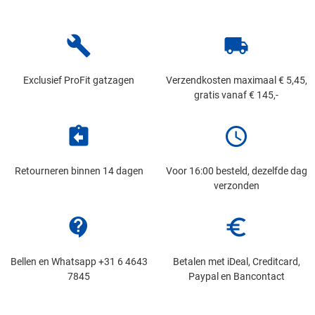
build
local_shipping
Exclusief ProFit gatzagen
Verzendkosten maximaal € 5,45,
gratis vanaf € 145,-
assignment_return
schedule
Retourneren binnen 14 dagen
Voor 16:00 besteld, dezelfde dag
verzonden
contact_support
euro_symbol
Bellen en Whatsapp +31 6 4643
Betalen met iDeal, Creditcard,
7845
Paypal en Bancontact