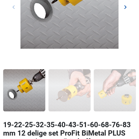
keyboard_arrow_left
keyboard_arrow_right
Vorige
Volgen
19-22-25-32-35-40-43-51-60-68-76-83
mm 12 delige set ProFit BiMetal PLUS