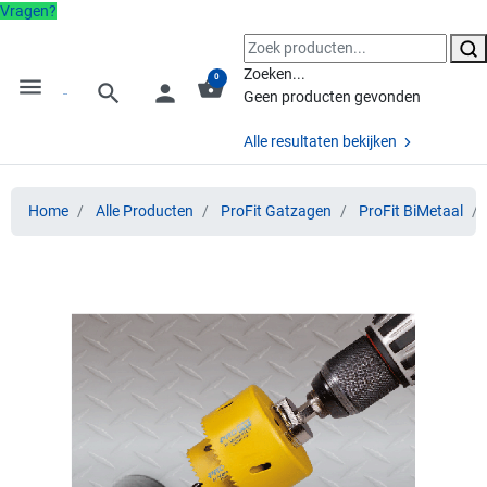
Vragen?
Zoeken...
0
menu
shopping_basket
search
person
Geen producten gevonden
Alle resultaten bekijken
Home
Alle Producten
ProFit Gatzagen
ProFit BiMetaal