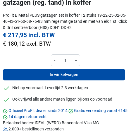
gatzagen (reg. tand) in koffer
ProFit BiMetal PLUS gatzagen set in koffer 12 stuks 19-22-25-32-35-
40-43-51-60-68-76-83 mm regelmatige tand en met van elk 1 st. Click
& Drill centreerboor (HSS) DDH1 DDH2
€ 217,95 incl. BTW
€ 180,12 excl. BTW
-
+
In winkelwagen
checkmark
Niet op voorraad. Levertijd 2-3 werkdagen
checkmark
Ook vrijwel alle andere maten liggen bij ons op voorraad
Officieel ProFit dealer sinds 2014
Gratis verzending vanaf €145
14 dagen retourrecht
Betaalmethoden:
iDEAL (WERO)
Bancontact
Visa
MC
2.000+ bestellingen verzonden