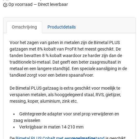
Op voorraad — Direct leverbaar
Omschrijving
Productdetails
Voor het zagen van gaten in metalen zijn de Bimetal PLUS
gatzagen met 8% kobalt van ProFit het meest geschikt. De
tanden bevatten 8 % kobalt waardoor ze harder zijn dan de
traditionele bi-metaal. Dat geeft een beter zaagresultaat in
metaal en een langere standtijd. Een speciale aanslijping in de
tandkeel zorgt voor een betere spaanafvoer.
De Bimetal PLUS gatzaag is extra geschikt voor moeilijk te
verspanen metalen, als hooggelegeerd staal, RVS, gietijzer,
messing, koper, aluminium, zink etc.
Geïntegreerde adapter voor snel prop verwijderen en
zaag wisselen
Verkrijgbaar in maten 14-210 mm
De
Bimetal PLUS Cobalt met een
regelmatige
tand
is geschikt