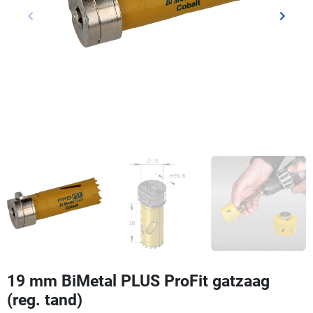
keyboard_arrow_left
keyboard_arrow_right
Vorige
Volgen
19 mm BiMetal PLUS ProFit gatzaag
(reg. tand)