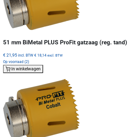
51 mm BiMetal PLUS ProFit gatzaag (reg. tand)
€ 21,95
incl. BTW
€ 18,14
excl. BTW
Op voorraad (2)
In winkelwagen