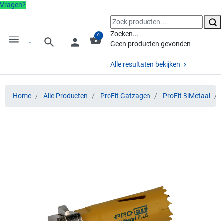
Vragen?
Zoeken...
0
menu
shopping_basket
search
person
Geen producten gevonden
Alle resultaten bekijken
Home
Alle Producten
ProFit Gatzagen
ProFit BiMetaal