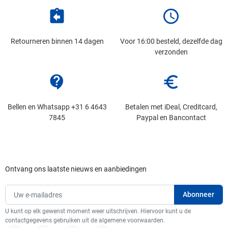
assignment_return
schedule
Retourneren binnen 14 dagen
Voor 16:00 besteld, dezelfde dag
verzonden
contact_support
euro_symbol
Bellen en Whatsapp +31 6 4643
Betalen met iDeal, Creditcard,
7845
Paypal en Bancontact
Ontvang ons laatste nieuws en aanbiedingen
U kunt op elk gewenst moment weer uitschrijven. Hiervoor kunt u de
contactgegevens gebruiken uit de algemene voorwaarden.