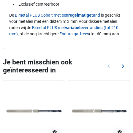
Exclusief centreerboor
De
Bimetal PLUS Cobalt met een
regelmatige
tand
is geschikt
voor metalen met een dikte t/m 3 mm.Voor dikkere metalen
raden wij de
Bimetal PLUS met
variabele
vertanding (tot 210
mm)
, of de nog krachtigere
Endura gatfrees
(tot 60 mm) aan.
Je bent misschien ook
keyboard_arrow_left
keyboard_arrow_right
geïnteresseerd in
Vorige
Volg
visibility
visibility