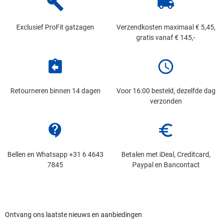
build
local_shipping
Exclusief ProFit gatzagen
Verzendkosten maximaal € 5,45,
gratis vanaf € 145,-
assignment_return
schedule
Retourneren binnen 14 dagen
Voor 16:00 besteld, dezelfde dag
verzonden
contact_support
euro_symbol
Bellen en Whatsapp +31 6 4643
Betalen met iDeal, Creditcard,
7845
Paypal en Bancontact
Ontvang ons laatste nieuws en aanbiedingen