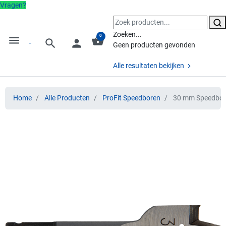
Vragen?
Zoeken...
0
menu
shopping_basket
search
person
Geen producten gevonden
Alle resultaten bekijken
Home
Alle Producten
ProFit Speedboren
30 mm Speedboor