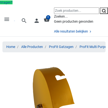
Vragen?
Zoeken...
0
menu
shopping_basket
search
person
Geen producten gevonden
Alle resultaten bekijken
Home
Alle Producten
ProFit Gatzagen
ProFit Multi Purpo