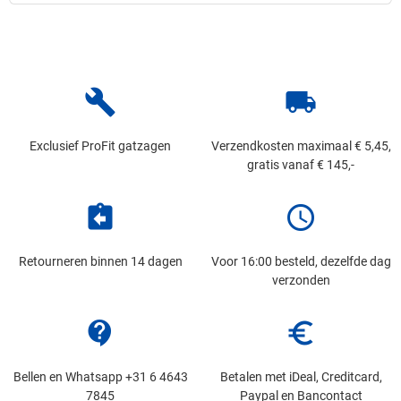
build
local_shipping
Exclusief ProFit gatzagen
Verzendkosten maximaal € 5,45,
gratis vanaf € 145,-
assignment_return
schedule
Retourneren binnen 14 dagen
Voor 16:00 besteld, dezelfde dag
verzonden
contact_support
euro_symbol
Bellen en Whatsapp +31 6 4643
Betalen met iDeal, Creditcard,
7845
Paypal en Bancontact