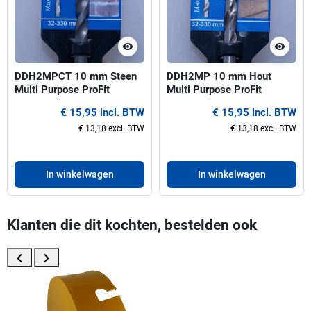
visibility
visibility
DDH2MPCT 10 mm Steen
DDH2MP 10 mm Hout
Multi Purpose ProFit
Multi Purpose ProFit
centreerboor voor gatzagen
centreerboor voor gatzagen
€ 15,95 incl. BTW
€ 15,95 incl. BTW
32-330 mm
32-330 mm
€ 13,18 excl. BTW
€ 13,18 excl. BTW
In winkelwagen
In winkelwagen
Klanten die dit kochten, bestelden ook