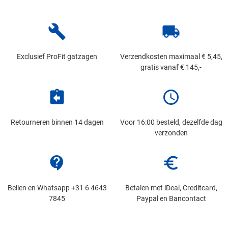
build
local_shipping
Exclusief ProFit gatzagen
Verzendkosten maximaal € 5,45,
gratis vanaf € 145,-
assignment_return
schedule
Retourneren binnen 14 dagen
Voor 16:00 besteld, dezelfde dag
verzonden
contact_support
euro_symbol
Bellen en Whatsapp +31 6 4643
Betalen met iDeal, Creditcard,
7845
Paypal en Bancontact