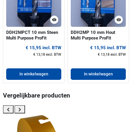
visibility
visibility
DDH2MPCT 10 mm Steen
DDH2MP 10 mm Hout
Multi Purpose ProFit
Multi Purpose ProFit
centreerboor voor gatzagen
centreerboor voor gatzagen
€ 15,95 incl. BTW
€ 15,95 incl. BTW
32-330 mm
32-330 mm
€ 13,18 excl. BTW
€ 13,18 excl. BTW
In winkelwagen
In winkelwagen
Vergelijkbare producten