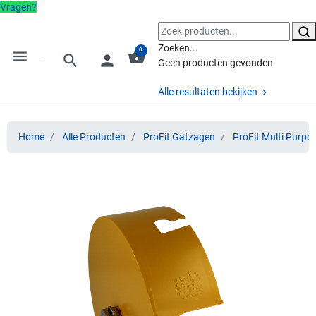
Vragen?
Zoeken...
0
menu
shopping_basket
search
person
Geen producten gevonden
Alle resultaten bekijken
Home
Alle Producten
ProFit Gatzagen
ProFit Multi Purpo