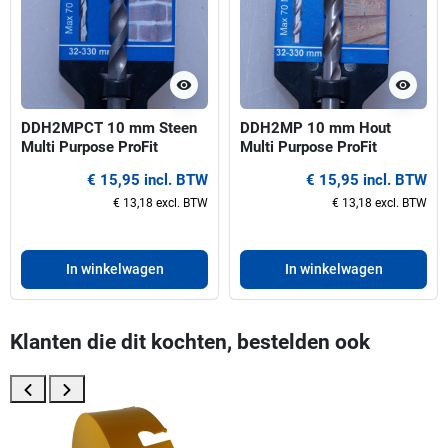
visibility
visibility
DDH2MPCT 10 mm Steen
DDH2MP 10 mm Hout
Multi Purpose ProFit
Multi Purpose ProFit
centreerboor voor gatzagen
centreerboor voor gatzagen
€ 15,95 incl. BTW
€ 15,95 incl. BTW
32-330 mm
32-330 mm
€ 13,18 excl. BTW
€ 13,18 excl. BTW
In winkelwagen
In winkelwagen
Klanten die dit kochten, bestelden ook