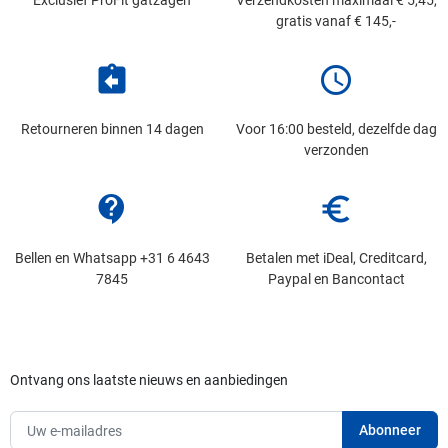
gratis vanaf € 145,-
assignment_return
schedule
Retourneren binnen 14 dagen
Voor 16:00 besteld, dezelfde dag
verzonden
contact_support
euro_symbol
Bellen en Whatsapp +31 6 4643
Betalen met iDeal, Creditcard,
7845
Paypal en Bancontact
Ontvang ons laatste nieuws en aanbiedingen