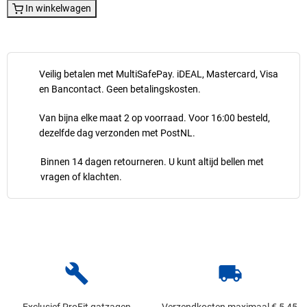
In winkelwagen
Veilig betalen met MultiSafePay. iDEAL, Mastercard, Visa
en Bancontact. Geen betalingskosten.
Van bijna elke maat 2 op voorraad. Voor 16:00 besteld,
dezelfde dag verzonden met PostNL.
Binnen 14 dagen retourneren. U kunt altijd bellen met
vragen of klachten.
build
local_shipping
Exclusief ProFit gatzagen
Verzendkosten maximaal € 5,45,