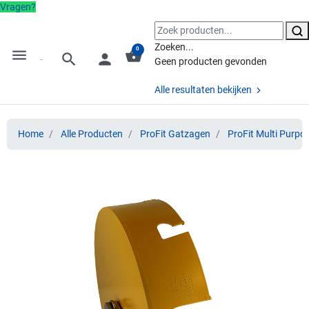
Vragen?
Zoeken...
0
menu
shopping_basket
search
person
Geen producten gevonden
Alle resultaten bekijken
Home
Alle Producten
ProFit Gatzagen
ProFit Multi Purpo