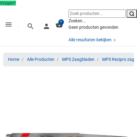
Vragen?
Zoeken...
0
menu
shopping_basket
search
person
Geen producten gevonden
Alle resultaten bekijken
Home
Alle Producten
MPS Zaagbladen
MPS Recipro zage