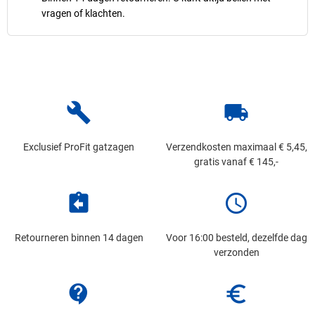
vragen of klachten.
build
local_shipping
Exclusief ProFit gatzagen
Verzendkosten maximaal € 5,45,
gratis vanaf € 145,-
assignment_return
schedule
Retourneren binnen 14 dagen
Voor 16:00 besteld, dezelfde dag
verzonden
contact_support
euro_symbol