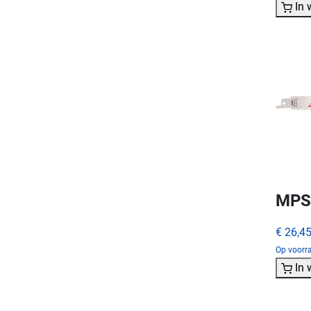
In
MPS 
€ 26,4
Op voorra
In