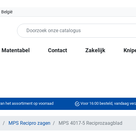
 België
Matentabel
Contact
Zakelijk
Knip
an het assortiment op voorraad
Voor 16:00 besteld, vandaag ve
n
MPS Recipro zagen
MPS 4017-5 Reciprozaagblad