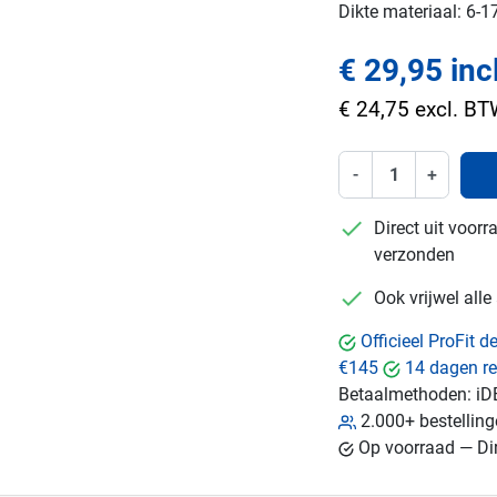
Dikte materiaal: 6-
€ 29,95 inc
€ 24,75 excl. B
-
+
checkmark
Direct uit voor
verzonden
checkmark
Ook vrijwel all
Officieel ProFit 
€145
14 dagen re
Betaalmethoden:
iD
2.000+ bestellin
Op voorraad — Dir