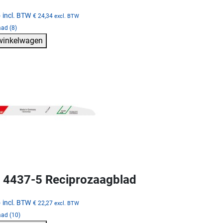
5
incl. BTW
€ 24,34
excl. BTW
ad (8)
 winkelwagen
4437-5 Reciprozaagblad
5
incl. BTW
€ 22,27
excl. BTW
aad (10)