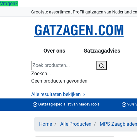
Vragen?
Grootste assortiment ProFit gatzagen van Nederland en
Over ons
Gatzaagadvies
Zoeken...
Geen producten gevonden
Alle resultaten bekijken
Gatzaag-specialist van MadevTools
90% v
Home
Alle Producten
MPS Zaagblade