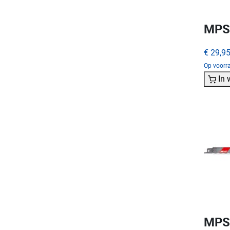
MPS 
€ 29,9
Op voorr
In
MPS 