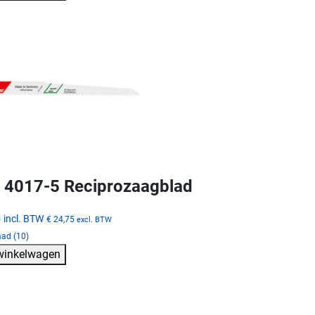
4017-5 Reciprozaagblad
5
incl. BTW
€ 24,75
excl. BTW
aad (10)
 winkelwagen