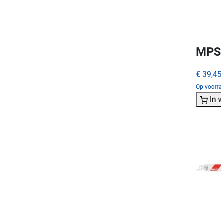
MPS 
€ 39,4
Op voorr
In