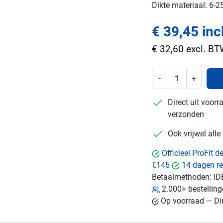
Dikte materiaal: 6-
€ 39,45 inc
€ 32,60 excl. B
-
+
checkmark
Direct uit voor
verzonden
checkmark
Ook vrijwel all
Officieel ProFit 
€145
14 dagen re
Betaalmethoden:
iD
2.000+ bestellin
Op voorraad — Dir