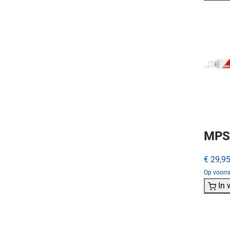
MPS 
€ 29,9
Op voorr
In