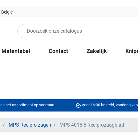
 België
Matentabel
Contact
Zakelijk
Knip
an het assortiment op voorraad
Voor 16:00 besteld, vandaag ve
n
MPS Recipro zagen
MPS 4015-5 Reciprozaagblad