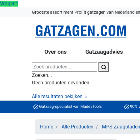
Vragen?
Grootste assortiment ProFit gatzagen van Nederland en
Over ons
Gatzaagadvies
Zoeken...
Geen producten gevonden
Alle resultaten bekijken
Gatzaag-specialist van MadevTools
90% v
Home
Alle Producten
MPS Zaagblade