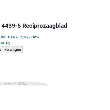
4439-5 Reciprozaagblad
5
incl. BTW
€ 32,60
excl. BTW
aad (10)
 winkelwagen