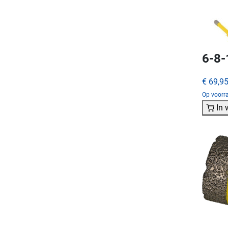
6-8-
€ 69,9
Op voorra
In