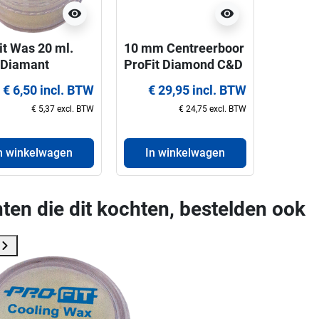
visibility
visibility
it Was 20 ml.
10 mm Centreerboor
 Diamant
ProFit Diamond C&D
gboren
8x110 mm Hex
€ 6,50 incl. BTW
€ 29,95 incl. BTW
€ 5,37 excl. BTW
€ 24,75 excl. BTW
n winkelwagen
In winkelwagen
ten die dit kochten, bestelden ook