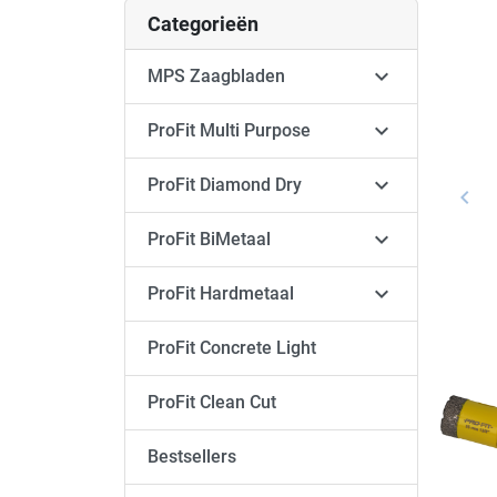
Categorieën

MPS Zaagbladen

ProFit Multi Purpose

ProFit Diamond Dry
keyboard_arrow_left
Vori

ProFit BiMetaal

ProFit Hardmetaal
ProFit Concrete Light
ProFit Clean Cut
Bestsellers