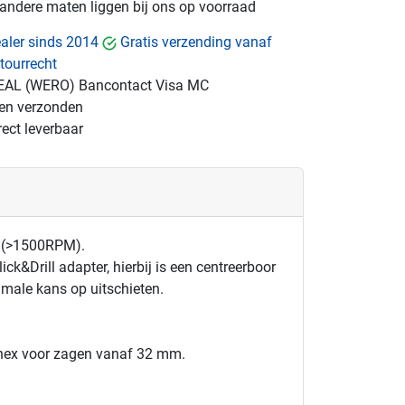
e andere maten liggen bij ons op voorraad
dealer sinds 2014
Gratis verzending vanaf
tourrecht
EAL (WERO)
Bancontact
Visa
MC
gen verzonden
ect leverbaar
e (>1500RPM).
k&Drill adapter, hierbij is een centreerboor
imale kans op uitschieten.
hex voor zagen vanaf 32 mm.