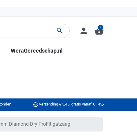
0
person
shopping_basket
search
WeraGereedschap.nl
rzonden
Verzending € 5,45, gratis vanaf € 145,-
mm Diamond Dry ProFit gatzaag