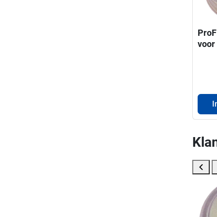
ProF
voor
droo
I
Klan