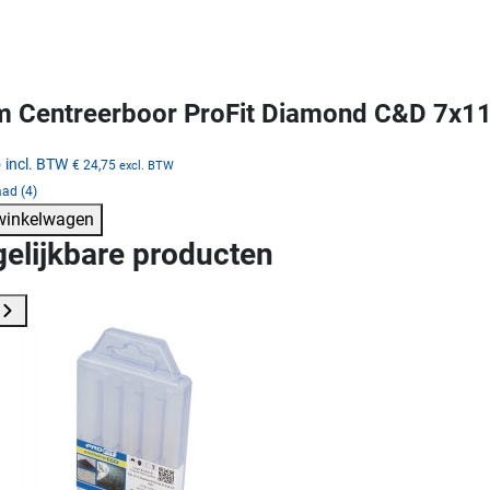
 Centreerboor ProFit Diamond C&D 7x1
5
incl. BTW
€ 24,75
excl. BTW
ad (4)
 winkelwagen
gelijkbare producten