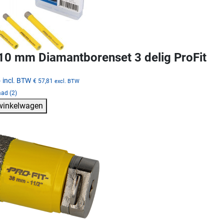
10 mm Diamantborenset 3 delig ProFit
5
incl. BTW
€ 57,81
excl. BTW
ad (2)
 winkelwagen