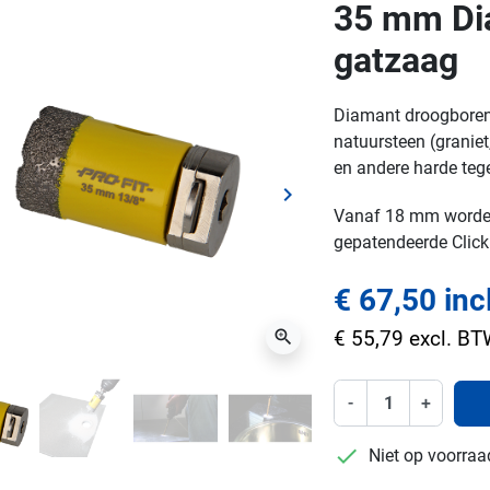
35 mm Di
gatzaag
Diamant droogboren 
natuursteen (granie
en andere harde teg
keyboard_arrow_right
ge
Volgende
Vanaf 18 mm worden
gepatendeerde Click 
€ 67,50 inc
zoom_in
€ 55,79 excl. B
-
+
checkmark
Niet op voorraa