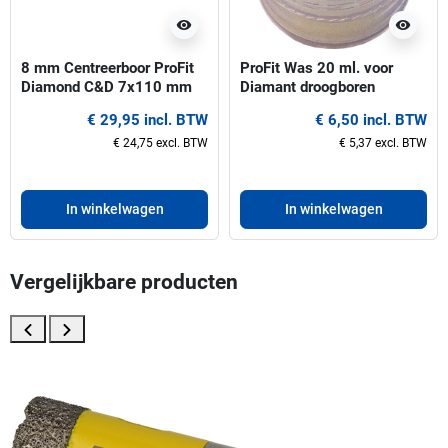
visibility
visibility
8 mm Centreerboor ProFit
ProFit Was 20 ml. voor
Diamond C&D 7x110 mm
Diamant droogboren
Hex
€ 29,95 incl. BTW
€ 6,50 incl. BTW
€ 24,75 excl. BTW
€ 5,37 excl. BTW
In winkelwagen
In winkelwagen
Vergelijkbare producten