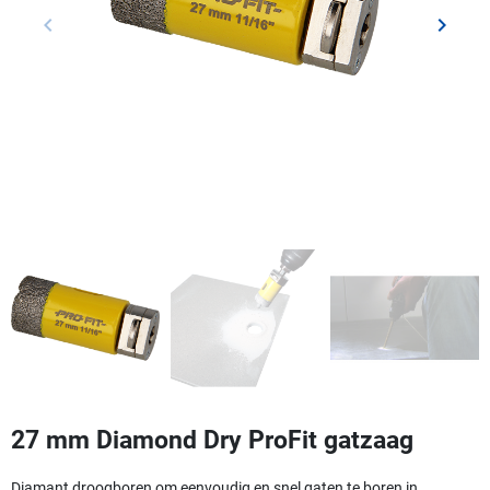
keyboard_arrow_left
keyboard_arrow_right
Vorige
Volgen
27 mm Diamond Dry ProFit gatzaag
Diamant droogboren om eenvoudig en snel gaten te boren in