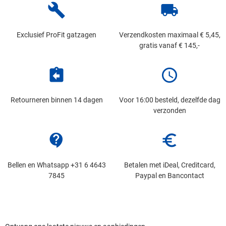
build
local_shipping
Exclusief ProFit gatzagen
Verzendkosten maximaal € 5,45,
gratis vanaf € 145,-
assignment_return
schedule
Retourneren binnen 14 dagen
Voor 16:00 besteld, dezelfde dag
verzonden
contact_support
euro_symbol
Bellen en Whatsapp +31 6 4643
Betalen met iDeal, Creditcard,
7845
Paypal en Bancontact