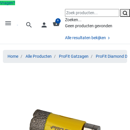
Vragen?
Zoeken...
0
menu
shopping_basket
search
person
Geen producten gevonden
Alle resultaten bekijken
Home
Alle Producten
ProFit Gatzagen
ProFit Diamond Dr