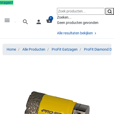
Vragen?
Zoeken...
0
menu
shopping_basket
search
person
Geen producten gevonden
Alle resultaten bekijken
Home
Alle Producten
ProFit Gatzagen
ProFit Diamond Dr