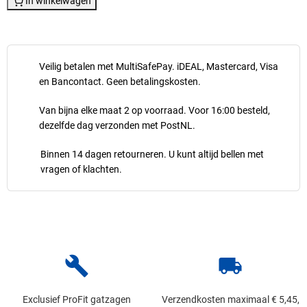
In winkelwagen
Veilig betalen met MultiSafePay. iDEAL, Mastercard, Visa
en Bancontact. Geen betalingskosten.
Van bijna elke maat 2 op voorraad. Voor 16:00 besteld,
dezelfde dag verzonden met PostNL.
Binnen 14 dagen retourneren. U kunt altijd bellen met
vragen of klachten.
build
local_shipping
Exclusief ProFit gatzagen
Verzendkosten maximaal € 5,45,