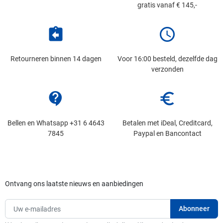
gratis vanaf € 145,-
assignment_return
schedule
Retourneren binnen 14 dagen
Voor 16:00 besteld, dezelfde dag
verzonden
contact_support
euro_symbol
Bellen en Whatsapp +31 6 4643
Betalen met iDeal, Creditcard,
7845
Paypal en Bancontact
Ontvang ons laatste nieuws en aanbiedingen