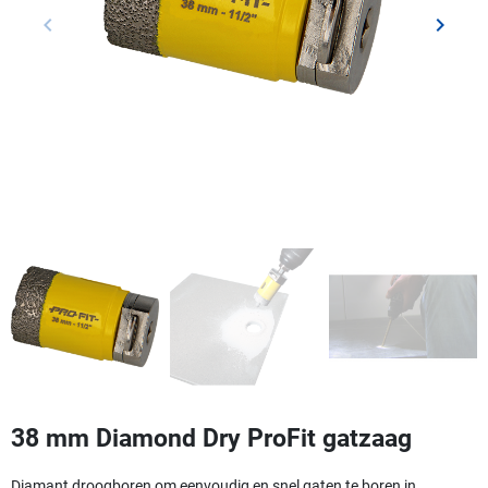
keyboard_arrow_left
keyboard_arrow_right
Vorige
Volgen
38 mm Diamond Dry ProFit gatzaag
Diamant droogboren om eenvoudig en snel gaten te boren in