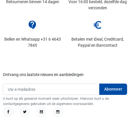
Retourneren binnen 14 dagen
Voor 16:00 besteld, dezelfde dag
verzonden
contact_support
euro_symbol
Bellen en Whatsapp +31 6 4643
Betalen met iDeal, Creditcard,
7845
Paypal en Bancontact
Ontvang ons laatste nieuws en aanbiedingen
U kunt op elk gewenst moment weer uitschrijven. Hiervoor kunt u de
contactgegevens gebruiken uit de algemene voorwaarden.
Facebook
Twitter
YouTube
Instagram