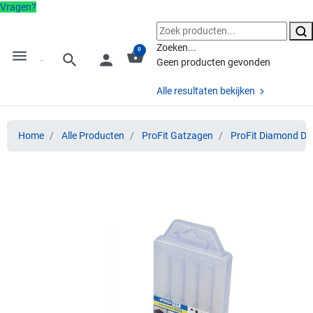
Vragen?
Zoeken...
0
menu
shopping_basket
search
person
Geen producten gevonden
Alle resultaten bekijken
Home
Alle Producten
ProFit Gatzagen
ProFit Diamond Dr