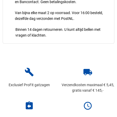
en Bancontact. Geen betalingskosten.
Van bijna elke maat 2 op voorraad. Voor 16:00 besteld,
dezelfde dag verzonden met PostNL.
Binnen 14 dagen retourneren. U kunt altijd bellen met
vragen of klachten.
build
local_shipping
Exclusief ProFit gatzagen
Verzendkosten maximaal € 5,45,
gratis vanaf € 145,-
assignment_return
schedule