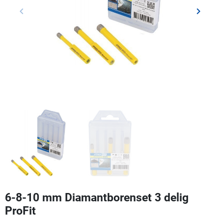
keyboard_arrow_left
keyboard_arrow_right
Vorige
Volgen
6-8-10 mm Diamantborenset 3 delig
ProFit