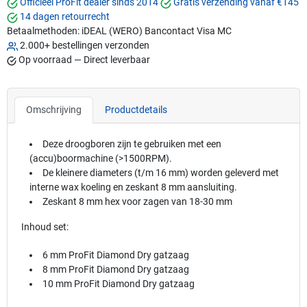
Officieel ProFit dealer sinds 2014
Gratis verzending vanaf €145
14 dagen retourrecht
Betaalmethoden:
iDEAL (WERO)
Bancontact
Visa
MC
2.000+ bestellingen verzonden
Op voorraad — Direct leverbaar
Omschrijving
Productdetails
Deze droogboren zijn te gebruiken met een
(accu)boormachine (>1500RPM).
De kleinere diameters (t/m 16 mm) worden geleverd met
interne wax koeling en zeskant 8 mm aansluiting.
Zeskant 8 mm hex voor zagen van 18-30 mm
Inhoud set:
6 mm ProFit Diamond Dry gatzaag
8 mm ProFit Diamond Dry gatzaag
10 mm ProFit Diamond Dry gatzaag