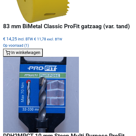
83 mm BiMetal Classic ProFit gatzaag (var. tand)
€ 14,25
incl. BTW
€ 11,78
excl. BTW
Op voorraad (1)
In winkelwagen
DDH2MPCT 10 mm Steen Multi Purpose ProFit