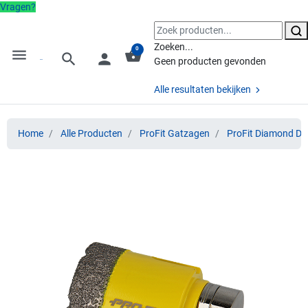
Vragen?
Zoeken...
0
menu
shopping_basket
search
person
Geen producten gevonden
Alle resultaten bekijken
Home
Alle Producten
ProFit Gatzagen
ProFit Diamond Dr