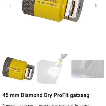
keyboard_arrow_left
keyboard_arrow_right
Vorige
Volgen
45 mm Diamond Dry ProFit gatzaag
Diamant droogboren om eenvoudig en snel gaten te boren in