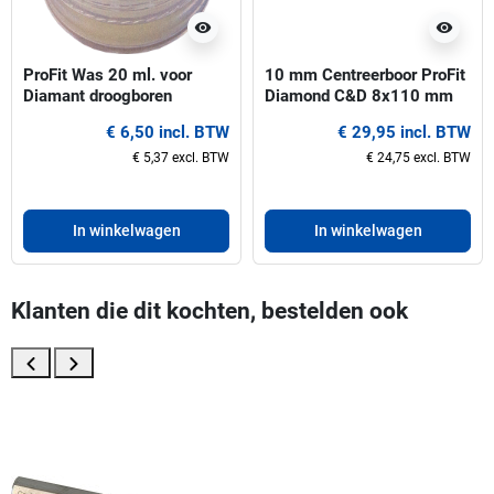
visibility
visibility
ProFit Was 20 ml. voor
10 mm Centreerboor ProFit
Diamant droogboren
Diamond C&D 8x110 mm
Hex
€ 6,50 incl. BTW
€ 29,95 incl. BTW
€ 5,37 excl. BTW
€ 24,75 excl. BTW
In winkelwagen
In winkelwagen
Klanten die dit kochten, bestelden ook