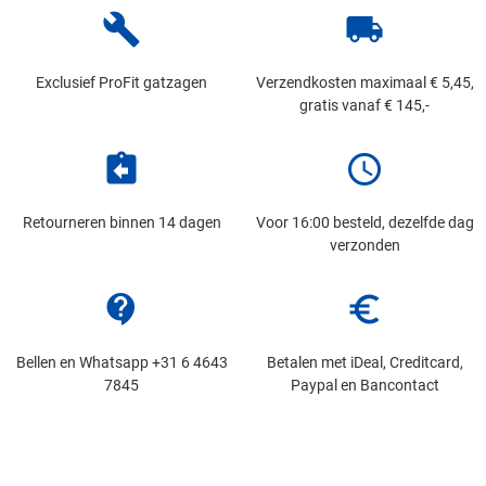
build
local_shipping
Exclusief ProFit gatzagen
Verzendkosten maximaal € 5,45,
gratis vanaf € 145,-
assignment_return
schedule
Retourneren binnen 14 dagen
Voor 16:00 besteld, dezelfde dag
verzonden
contact_support
euro_symbol
Bellen en Whatsapp +31 6 4643
Betalen met iDeal, Creditcard,
7845
Paypal en Bancontact