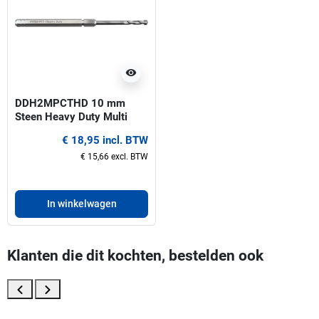
visibility
DDH2MPCTHD 10 mm
Steen Heavy Duty Multi
Purpose ProFit centreerboor
€ 18,95 incl. BTW
voor gatzagen 32-330 mm
€ 15,66 excl. BTW
In winkelwagen
Klanten die dit kochten, bestelden ook