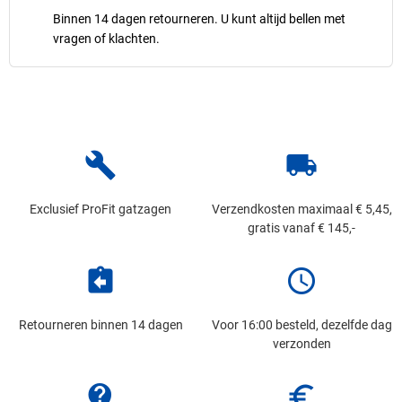
Binnen 14 dagen retourneren. U kunt altijd bellen met
vragen of klachten.
build
local_shipping
Exclusief ProFit gatzagen
Verzendkosten maximaal € 5,45,
gratis vanaf € 145,-
assignment_return
schedule
Retourneren binnen 14 dagen
Voor 16:00 besteld, dezelfde dag
verzonden
contact_support
euro_symbol