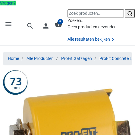
Vragen?
Zoeken...
0
menu
shopping_basket
search
person
Geen producten gevonden
Alle resultaten bekijken
Home
Alle Producten
ProFit Gatzagen
ProFit Concrete Li