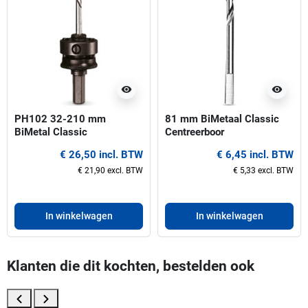
visibility
visibility
PH102 32-210 mm
81 mm BiMetaal Classic
BiMetal Classic
Centreerboor
Gatzaaghouder
€ 26,50 incl. BTW
€ 6,45 incl. BTW
€ 21,90 excl. BTW
€ 5,33 excl. BTW
In winkelwagen
In winkelwagen
Klanten die dit kochten, bestelden ook