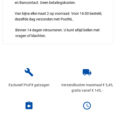
en Bancontact. Geen betalingskosten.
Van bijna elke maat 2 op voorraad. Voor 16:00 besteld,
dezelfde dag verzonden met PostNL.
Binnen 14 dagen retourneren. U kunt altijd bellen met
vragen of klachten.
build
local_shipping
Exclusief ProFit gatzagen
Verzendkosten maximaal € 5,45,
gratis vanaf € 145,-
assignment_return
schedule