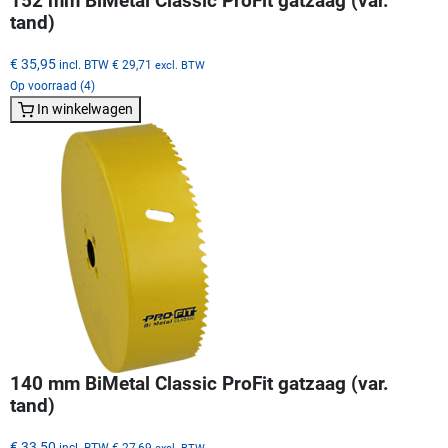
152 mm BiMetal Classic ProFit gatzaag (var.
tand)
€ 35,95
incl. BTW
€ 29,71
excl. BTW
Op voorraad (4)
In winkelwagen
140 mm BiMetal Classic ProFit gatzaag (var.
tand)
€ 33,50
incl. BTW
€ 27,69