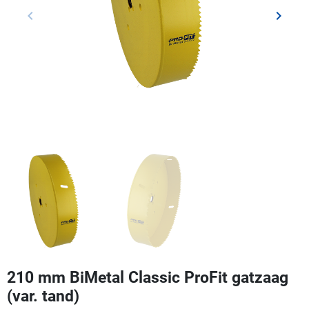
keyboard_arrow_left
keyboard_arrow_right
Vorige
Volgen
210 mm BiMetal Classic ProFit gatzaag
(var. tand)