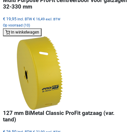
Multi Purpose ProFit centreerboor voor gatzagen
32-330 mm
€ 19,95
incl. BTW
€ 16,49
excl. BTW
Op voorraad (10)
In winkelwagen
127 mm BiMetal Classic ProFit gatzaag (var.
tand)
€ 26,50
incl. BTW
€ 21,90