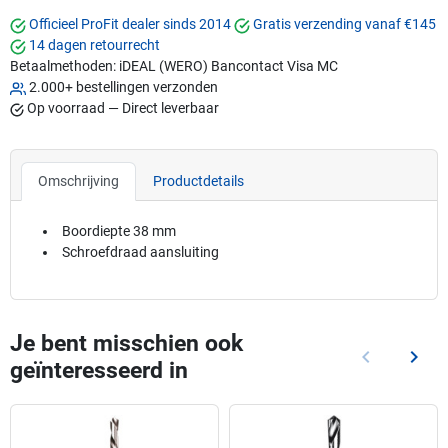
Officieel ProFit dealer sinds 2014
Gratis verzending vanaf €145
14 dagen retourrecht
Betaalmethoden:
iDEAL (WERO)
Bancontact
Visa
MC
2.000+ bestellingen verzonden
Op voorraad — Direct leverbaar
Omschrijving
Productdetails
Boordiepte 38 mm
Schroefdraad aansluiting
Je bent misschien ook
keyboard_arrow_left
keyboard_arrow_right
geïnteresseerd in
Vorige
Volg