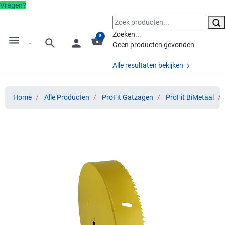
Vragen?
Zoeken...
0
menu
shopping_basket
search
person
Geen producten gevonden
Alle resultaten bekijken
Home
Alle Producten
ProFit Gatzagen
ProFit BiMetaal