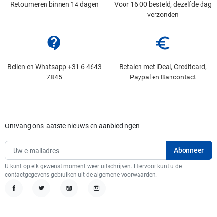
Retourneren binnen 14 dagen
Voor 16:00 besteld, dezelfde dag
verzonden
contact_support
euro_symbol
Bellen en Whatsapp +31 6 4643
Betalen met iDeal, Creditcard,
7845
Paypal en Bancontact
Ontvang ons laatste nieuws en aanbiedingen
U kunt op elk gewenst moment weer uitschrijven. Hiervoor kunt u de
contactgegevens gebruiken uit de algemene voorwaarden.
Facebook
Twitter
YouTube
Instagram