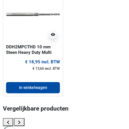
visibility
DDH2MPCTHD 10 mm
Steen Heavy Duty Multi
Purpose ProFit centreerboor
€ 18,95 incl. BTW
voor gatzagen 32-330 mm
€ 15,66 excl. BTW
In winkelwagen
Vergelijkbare producten