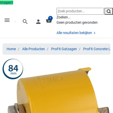
Vragen?
Zoeken...
0
menu
shopping_basket
search
person
Geen producten gevonden
Alle resultaten bekijken
Home
Alle Producten
ProFit Gatzagen
ProFit Concrete Li