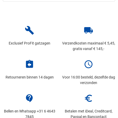
build
local_shipping
Exclusief ProFit gatzagen
Verzendkosten maximaal € 5,45,
gratis vanaf € 145,-
assignment_return
schedule
Retourneren binnen 14 dagen
Voor 16:00 besteld, dezelfde dag
verzonden
contact_support
euro_symbol
Bellen en Whatsapp +31 6 4643
Betalen met iDeal, Creditcard,
7845
Paypal en Bancontact