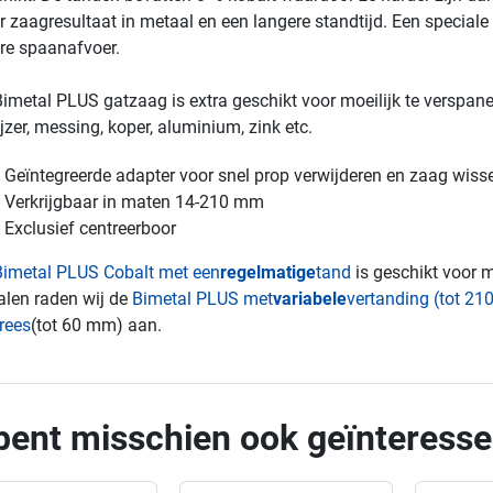
r zaagresultaat in metaal en een langere standtijd. Een speciale 
re spaanafvoer.
imetal PLUS gatzaag is extra geschikt voor moeilijk te verspan
ijzer, messing, koper, aluminium, zink etc.
Geïntegreerde adapter voor snel prop verwijderen en zaag wiss
Verkrijgbaar in maten 14-210 mm
Exclusief centreerboor
Bimetal PLUS Cobalt met een
regelmatige
tand
is geschikt voor 
len raden wij de
Bimetal PLUS met
variabele
vertanding (tot 2
rees
(tot 60 mm) aan.
bent misschien ook geïnteresse