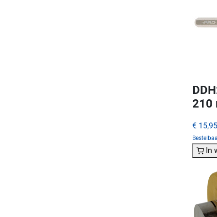
DDH2
210
€ 15,9
Bestelba
In