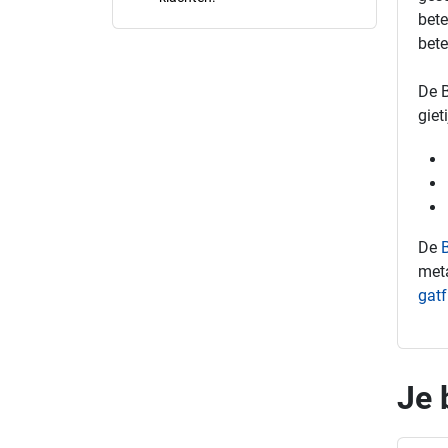
bete
bete
De B
giet
De
meta
gatf
Je 