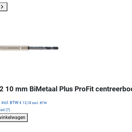
 10 mm BiMetaal Plus ProFit centreerb
5
incl. BTW
€ 13,18
excl. BTW
ad (7)
 winkelwagen