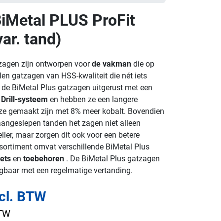
iMetal PLUS ProFit
ar. tand)
zagen zijn ontworpen voor
de vakman
die op
len gatzagen van HSS-kwaliteit die nét iets
n de BiMetal Plus gatzagen uitgerust met een
 Drill-systeem
en hebben ze een langere
ze gemaakt zijn met 8% meer kobalt. Bovendien
angeslepen tanden het zagen niet alleen
ller, maar zorgen dit ook voor een betere
sortiment omvat verschillende BiMetal Plus
ets
en
toebehoren
. De BiMetal Plus gatzagen
jgbaar met een regelmatige vertanding.
ncl. BTW
BTW