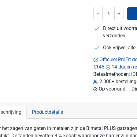
-
+
checkmark
Direct uit voor
verzonden
checkmark
Ook vrijwel all
Officieel ProFit 
€145
14 dagen re
Betaalmethoden:
iD
2.000+ bestellin
Op voorraad — Dir
schrijving
Productdetails
 het zagen van gaten in metalen zijn de Bimetal PLUS gatzagen
hikt. De tanden bevatten 8 % kobalt waardoor ze harder zijn dan 