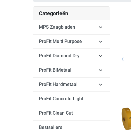
Categorieën

MPS Zaagbladen

ProFit Multi Purpose

ProFit Diamond Dry
keyboard_arrow_left
Vori

ProFit BiMetaal

ProFit Hardmetaal
ProFit Concrete Light
ProFit Clean Cut
Bestsellers