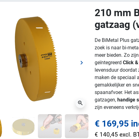
210 mm B
gatzaag (v
De BiMetal Plus gat
zoek is naar bi-meta
meer bieden. Zo zij
keyboard_arrow_right
geïntegreerd
Click &
ge
Volgende
levensduur doordat 
maken de speciaal a
gemakkelijker en sne
spaanafvoer. Het as
gatzagen,
handige s
zoom_in
zijn eveneens verkri
€ 169,95 i
€ 140,45 excl. 