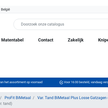
 België
Matentabel
Contact
Zakelijk
Knip
an het assortiment op voorraad
Voor 16:00 besteld, vandaag ve
ProFit BiMetaal
Var. Tand BiMetaal Plus Losse Gatzagen 
. tand)