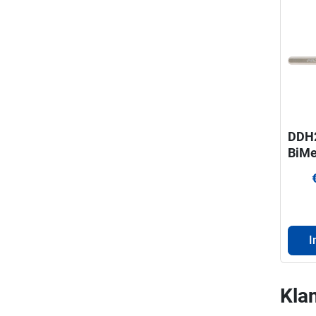
DDH
BiMe
cent
gatz
mm
I
Klan