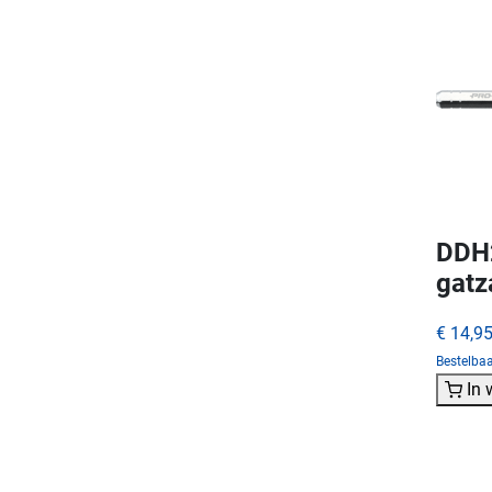
DDH2
gat
€ 14,9
Bestelba
In