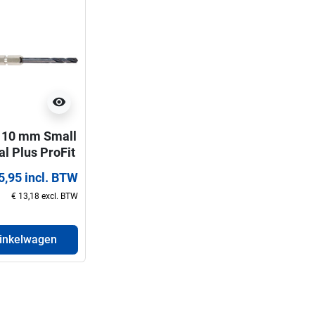
visibility
10 mm Small
l Plus ProFit
rboor voor
5,95 incl. BTW
en 32-210
€ 13,18 excl. BTW
winkelwagen