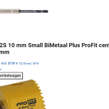
S 10 mm Small BiMetaal Plus ProFit cen
 mm
5
incl. BTW
€ 13,18
excl. BTW
ar
 winkelwagen