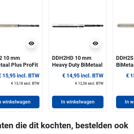
visibility
visibility
2 10 mm
DDH2HD 10 mm
DDH2S 
taal Plus ProFit
Heavy Duty BiMetaal
BiMetaa
reerboor voor
Plus ProFit
centree
€ 15,95 incl. BTW
€ 14,95 incl. BTW
€ 1
agen 32-210
centreerboor voor
gatzag
€ 13,18 excl. BTW
€ 12,36 excl. BTW
gatzagen 32-210
mm
mm
n winkelwagen
In winkelwagen
In 
ten die dit kochten, bestelden ook