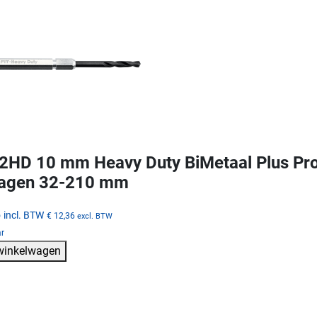
HD 10 mm Heavy Duty BiMetaal Plus ProF
zagen 32-210 mm
5
incl. BTW
€ 12,36
excl. BTW
ar
 winkelwagen