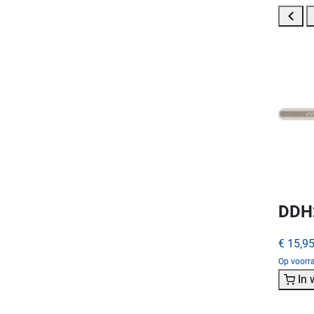
DDH2
€ 15,9
Op voorra
In