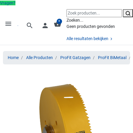
Vragen?
Zoeken...
0
menu
shopping_basket
search
person
Geen producten gevonden
Alle resultaten bekijken
Home
Alle Producten
ProFit Gatzagen
ProFit BiMetaal