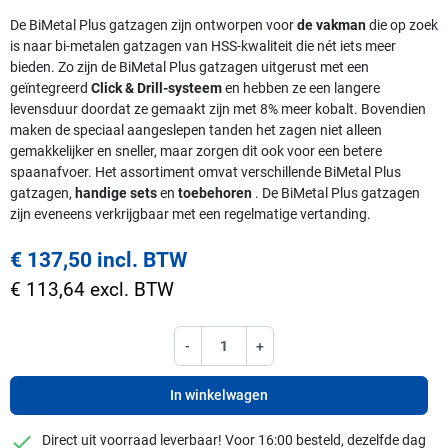
De BiMetal Plus gatzagen zijn ontworpen voor
de vakman
die op zoek
is naar bi-metalen gatzagen van HSS-kwaliteit die nét iets meer
bieden. Zo zijn de BiMetal Plus gatzagen uitgerust met een
geïntegreerd
Click & Drill-systeem
en hebben ze een langere
levensduur doordat ze gemaakt zijn met 8% meer kobalt. Bovendien
maken de speciaal aangeslepen tanden het zagen niet alleen
gemakkelijker en sneller, maar zorgen dit ook voor een betere
spaanafvoer. Het assortiment omvat verschillende BiMetal Plus
gatzagen,
handige sets
en
toebehoren
. De BiMetal Plus gatzagen
zijn eveneens verkrijgbaar met een regelmatige vertanding.
€ 137,50 incl. BTW
€ 113,64 excl. BTW
-
+
In winkelwagen
checkmark
Direct uit voorraad leverbaar! Voor 16:00 besteld, dezelfde dag