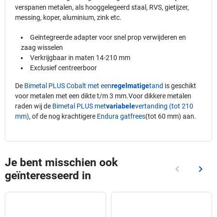
verspanen metalen, als hooggelegeerd staal, RVS, gietijzer,
messing, koper, aluminium, zink etc.
Geïntegreerde adapter voor snel prop verwijderen en
zaag wisselen
Verkrijgbaar in maten 14-210 mm
Exclusief centreerboor
De
Bimetal PLUS Cobalt met een
regelmatige
tand
is geschikt
voor metalen met een dikte t/m 3 mm.Voor dikkere metalen
raden wij de
Bimetal PLUS met
variabele
vertanding (tot 210
mm)
, of de nog krachtigere
Endura gatfrees
(tot 60 mm) aan.
Je bent misschien ook
keyboard_arrow_left
keyboard_arrow_right
geïnteresseerd in
Vorige
Volg