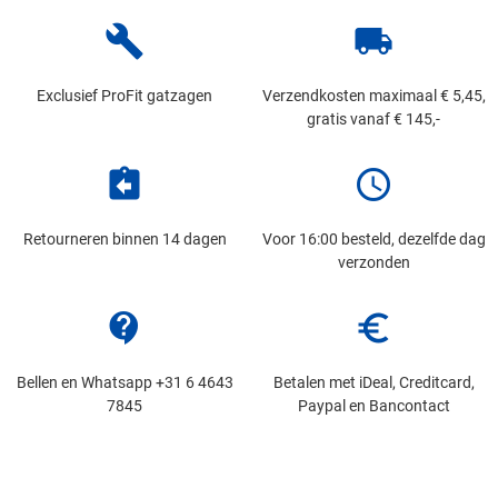
build
local_shipping
Exclusief ProFit gatzagen
Verzendkosten maximaal € 5,45,
gratis vanaf € 145,-
assignment_return
schedule
Retourneren binnen 14 dagen
Voor 16:00 besteld, dezelfde dag
verzonden
contact_support
euro_symbol
Bellen en Whatsapp +31 6 4643
Betalen met iDeal, Creditcard,
7845
Paypal en Bancontact