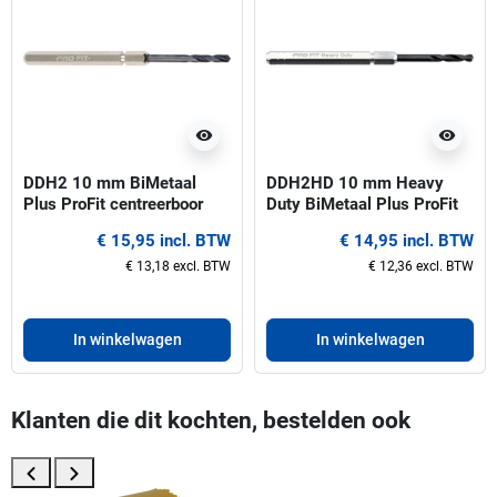
visibility
visibility
DDH2 10 mm BiMetaal
DDH2HD 10 mm Heavy
Plus ProFit centreerboor
Duty BiMetaal Plus ProFit
voor gatzagen 32-210 mm
centreerboor voor gatzagen
€ 15,95 incl. BTW
€ 14,95 incl. BTW
32-210 mm
€ 13,18 excl. BTW
€ 12,36 excl. BTW
In winkelwagen
In winkelwagen
Klanten die dit kochten, bestelden ook