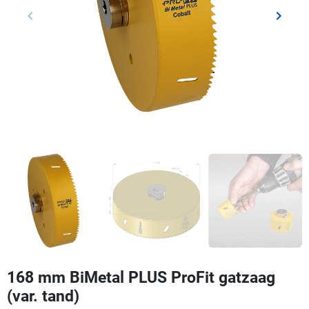
keyboard_arrow_left
keyboard_arrow_right
Vorige
Volgen
168 mm BiMetal PLUS ProFit gatzaag
(var. tand)