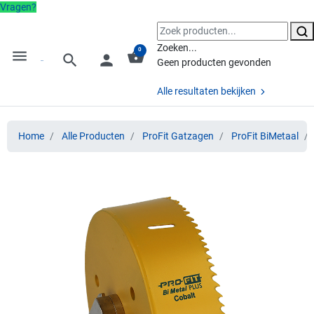
Vragen?
Zoeken...
0
menu
shopping_basket
search
person
Geen producten gevonden
Alle resultaten bekijken
Home
Alle Producten
ProFit Gatzagen
ProFit BiMetaal