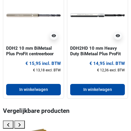
visibility
visibility
DDH2 10 mm BiMetaal
DDH2HD 10 mm Heavy
Plus ProFit centreerboor
Duty BiMetaal Plus ProFit
voor gatzagen 32-210 mm
centreerboor voor gatzagen
€ 15,95 incl. BTW
€ 14,95 incl. BTW
32-210 mm
€ 13,18 excl. BTW
€ 12,36 excl. BTW
In winkelwagen
In winkelwagen
Vergelijkbare producten