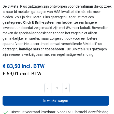
De BiMetal Plus gatzagen zijn ontworpen voor
de vakman
die op zoek
is naar bi-metalen gatzagen van HSS-kwaliteit die nét iets meer
bieden. Zo zijn de BiMetal Plus gatzagen uitgerust met een
geïntegreerd
Click & Drill-systeem
en hebben ze een langere
levensduur doordat ze gemaakt zijn met 8% meer kobalt. Bovendien
maken de speciaal aangeslepen tanden het zagen niet alleen
gemakkelijker en sneller, maar zorgen dit ook voor een betere
spaanafvoer. Het assortiment omvat verschillende BiMetal Plus
gatzagen,
handige sets
en
toebehoren
. De BiMetal Plus gatzagen
zijn eveneens verkrijgbaar met een regelmatige vertanding.
€ 83,50 incl. BTW
€ 69,01 excl. BTW
-
+
In winkelwagen
checkmark
Direct uit voorraad leverbaar! Voor 16:00 besteld, dezelfde dag