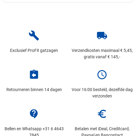
build
local_shipping
Exclusief ProFit gatzagen
Verzendkosten maximaal € 5,45,
gratis vanaf € 145,-
assignment_return
schedule
Retourneren binnen 14 dagen
Voor 16:00 besteld, dezelfde dag
verzonden
contact_support
euro_symbol
Bellen en Whatsapp +31 6 4643
Betalen met iDeal, Creditcard,
7845
Paypal en Bancontact