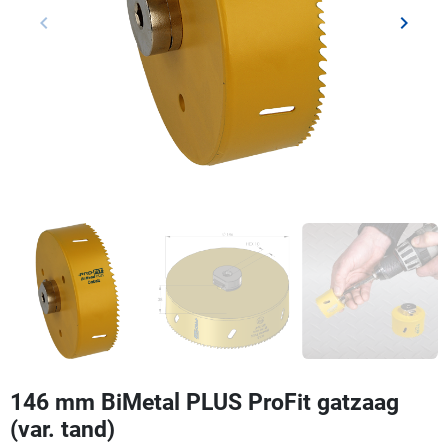
keyboard_arrow_left
keyboard_arrow_right
Vorige
Volgen
146 mm BiMetal PLUS ProFit gatzaag
(var. tand)