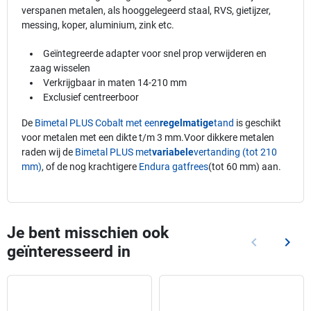
verspanen metalen, als hooggelegeerd staal, RVS, gietijzer,
messing, koper, aluminium, zink etc.
Geïntegreerde adapter voor snel prop verwijderen en
zaag wisselen
Verkrijgbaar in maten 14-210 mm
Exclusief centreerboor
De
Bimetal PLUS Cobalt met een
regelmatige
tand
is geschikt
voor metalen met een dikte t/m 3 mm.Voor dikkere metalen
raden wij de
Bimetal PLUS met
variabele
vertanding (tot 210
mm)
, of de nog krachtigere
Endura gatfrees
(tot 60 mm) aan.
Je bent misschien ook
keyboard_arrow_left
keyboard_arrow_right
geïnteresseerd in
Vorige
Volg