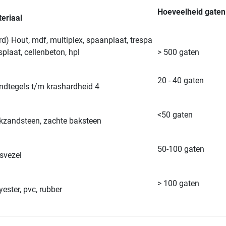
Hoeveelheid gaten
eriaal
rd) Hout, mdf, multiplex, spaanplaat, trespa
splaat, cellenbeton, hpl
> 500 gaten
20 - 40 gaten
dtegels t/m krashardheid 4
<50 gaten
kzandsteen, zachte baksteen
50-100 gaten
svezel
> 100 gaten
yester, pvc, rubber