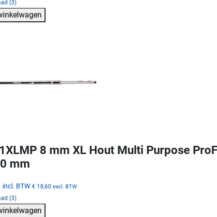
ad (3)
 winkelwagen
XLMP 8 mm XL Hout Multi Purpose ProFi
30 mm
0
incl. BTW
€ 18,60
excl. BTW
ad (3)
 winkelwagen