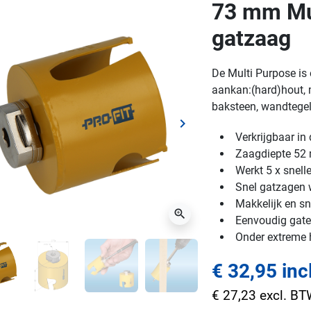
73 mm Mul
gatzaag
De Multi Purpose is 
aankan:(hard)hout, m
baksteen, wandtegels
keyboard_arrow_right
ge
Volgende
Verkrijgbaar i
Zaagdiepte 5
Werkt 5 x snell
Snel gatzagen w
Makkelijk en sn
zoom_in
Eenvoudig gaten
Onder extreme
€ 32,95 inc
€ 27,23 excl. B