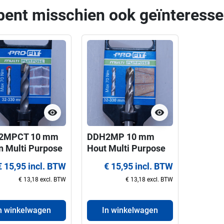
bent misschien ook geïnteresse
visibility
visibility
2MPCT 10 mm
DDH2MP 10 mm
n Multi Purpose
Hout Multi Purpose
it centreerboor
ProFit centreerboor
€ 15,95 incl. BTW
€ 15,95 incl. BTW
 gatzagen 32-
voor gatzagen 32-
€ 13,18 excl. BTW
€ 13,18 excl. BTW
 mm
330 mm
n winkelwagen
In winkelwagen