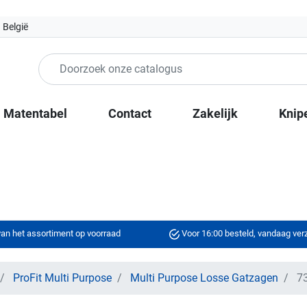
 België
Matentabel
Contact
Zakelijk
Knip
an het assortiment op voorraad
Voor 16:00 besteld, vandaag ve
ProFit Multi Purpose
Multi Purpose Losse Gatzagen
73