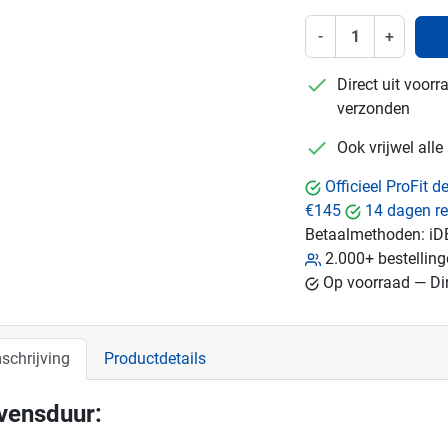
-
+
checkmark
Direct uit voor
verzonden
checkmark
Ook vrijwel all
Officieel ProFit 
€145
14 dagen re
Betaalmethoden:
iD
2.000+ bestellin
Op voorraad — Dir
schrijving
Productdetails
vensduur: