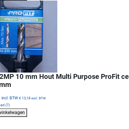
MP 10 mm Hout Multi Purpose ProFit cen
 mm
5
incl. BTW
€ 13,18
excl. BTW
ad (7)
 winkelwagen