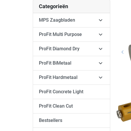
Categorieën

MPS Zaagbladen

ProFit Multi Purpose

ProFit Diamond Dry
keyboard_arrow_left
Vori

ProFit BiMetaal

ProFit Hardmetaal
ProFit Concrete Light
ProFit Clean Cut
Bestsellers