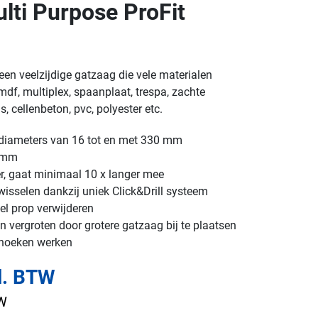
ti Purpose ProFit
een veelzijdige gatzaag die vele materialen
df, multiplex, spaanplaat, trespa, zachte
, cellenbeton, pvc, polyester etc.
n diameters van 16 tot en met 330 mm
2 mm
er, gaat minimaal 10 x langer mee
isselen dankzij uniek Click&Drill systeem
el prop verwijderen
 vergroten door grotere gatzaag bij te plaatsen
 hoeken werken
l. BTW
TW