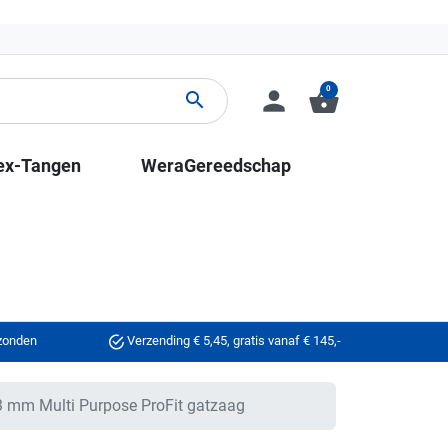
0
person
shopping_basket
search
ex-Tangen
WeraGereedschap
rzonden
Verzending € 5,45, gratis vanaf € 145,-
 mm Multi Purpose ProFit gatzaag