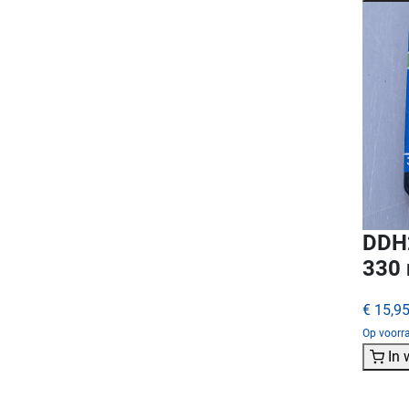
DDH2
330
€ 15,9
Op voorra
In