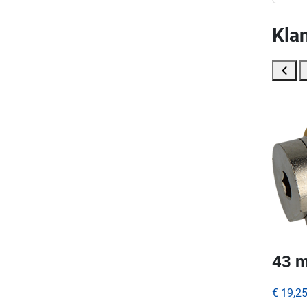
Klan
43 m
€ 19,2