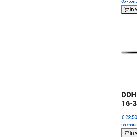
Op voorra
In
DDH1
16-
€ 22,5
Op voorra
In