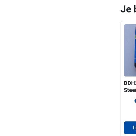
Je 
DDH
Stee
ProF
voor
330
I