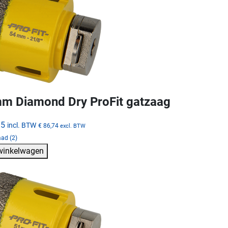
m Diamond Dry ProFit gatzaag
95
incl. BTW
€ 86,74
excl. BTW
ad (2)
 winkelwagen