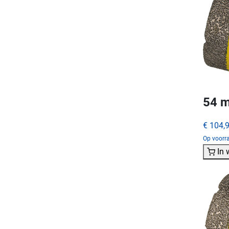
54 m
€ 104,
Op voorra
In