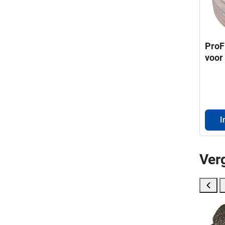
ProF
voor
droo
I
Ver