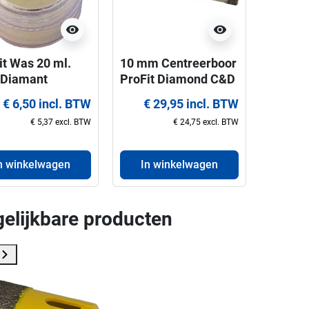
visibility
visibility
it Was 20 ml.
10 mm Centreerboor
 Diamant
ProFit Diamond C&D
gboren
8x110 mm Hex
€ 6,50 incl. BTW
€ 29,95 incl. BTW
€ 5,37 excl. BTW
€ 24,75 excl. BTW
n winkelwagen
In winkelwagen
gelijkbare producten