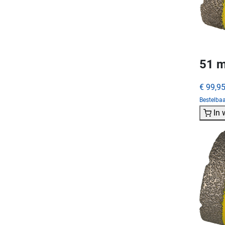
51 m
€ 99,9
Bestelba
In