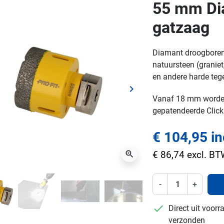
55 mm Di
gatzaag
Diamant droogboren 
natuursteen (granie
en andere harde teg
keyboard_arrow_right
ge
Volgende
Vanaf 18 mm worden
gepatendeerde Click 
€ 104,95 i
zoom_in
€ 86,74 excl. B
-
+
checkmark
Direct uit voor
verzonden