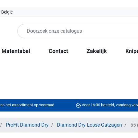
 België
Matentabel
Contact
Zakelijk
Knip
an het assortiment op voorraad
Voor 16:00 besteld, vandaag ve
ProFit Diamond Dry
Diamond Dry Losse Gatzagen
55 