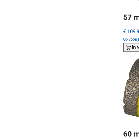
57 m
€ 109,
Op voorra
In
60 m