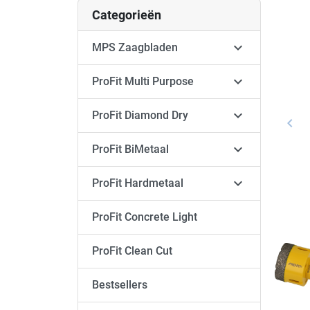
Categorieën

MPS Zaagbladen

ProFit Multi Purpose

ProFit Diamond Dry
keyboard_arrow_left
Vori

ProFit BiMetaal

ProFit Hardmetaal
ProFit Concrete Light
ProFit Clean Cut
Bestsellers