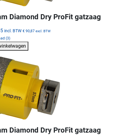
m Diamond Dry ProFit gatzaag
95
incl. BTW
€ 90,87
excl. BTW
ad (3)
 winkelwagen
m Diamond Dry ProFit gatzaag