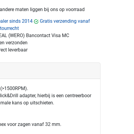
e andere maten liggen bij ons op voorraad
dealer sinds 2014
Gratis verzending vanaf
tourrecht
EAL (WERO)
Bancontact
Visa
MC
gen verzonden
ect leverbaar
e (>1500RPM).
k&Drill adapter, hierbij is een centreerboor
imale kans op uitschieten.
hex voor zagen vanaf 32 mm.