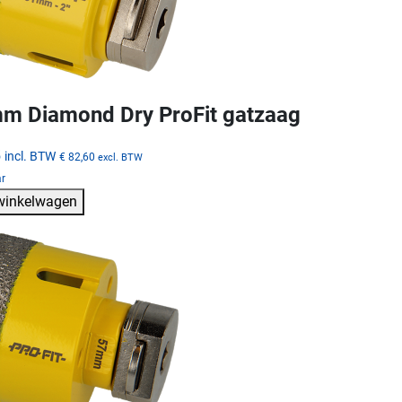
m Diamond Dry ProFit gatzaag
5
incl. BTW
€ 82,60
excl. BTW
ar
 winkelwagen