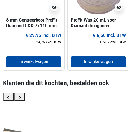
visibility
visibility
8 mm Centreerboor ProFit
ProFit Was 20 ml. voor
Diamond C&D 7x110 mm
Diamant droogboren
Hex
€ 29,95 incl. BTW
€ 6,50 incl. BTW
€ 24,75 excl. BTW
€ 5,37 excl. BTW
In winkelwagen
In winkelwagen
Klanten die dit kochten, bestelden ook