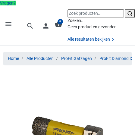
Vragen?
Zoeken...
0
menu
shopping_basket
search
person
Geen producten gevonden
Alle resultaten bekijken
Home
Alle Producten
ProFit Gatzagen
ProFit Diamond Dr