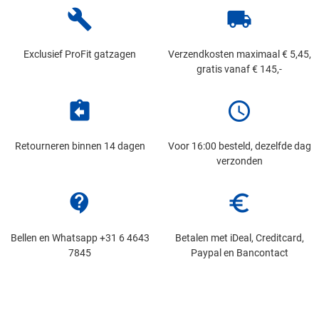
build
local_shipping
Exclusief ProFit gatzagen
Verzendkosten maximaal € 5,45,
gratis vanaf € 145,-
assignment_return
schedule
Retourneren binnen 14 dagen
Voor 16:00 besteld, dezelfde dag
verzonden
contact_support
euro_symbol
Bellen en Whatsapp +31 6 4643
Betalen met iDeal, Creditcard,
7845
Paypal en Bancontact