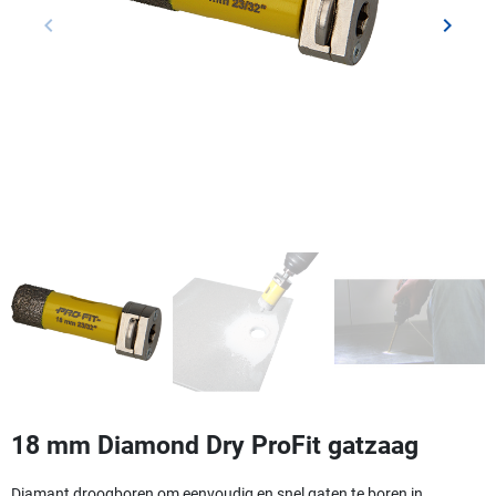
keyboard_arrow_left
keyboard_arrow_right
Vorige
Volgen
18 mm Diamond Dry ProFit gatzaag
Diamant droogboren om eenvoudig en snel gaten te boren in