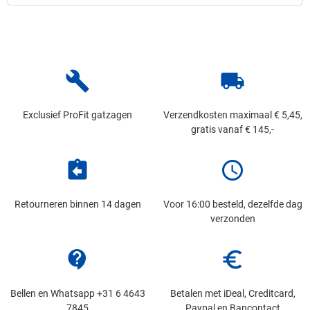
build
local_shipping
Exclusief ProFit gatzagen
Verzendkosten maximaal € 5,45,
gratis vanaf € 145,-
assignment_return
schedule
Retourneren binnen 14 dagen
Voor 16:00 besteld, dezelfde dag
verzonden
contact_support
euro_symbol
Bellen en Whatsapp +31 6 4643
Betalen met iDeal, Creditcard,
7845
Paypal en Bancontact