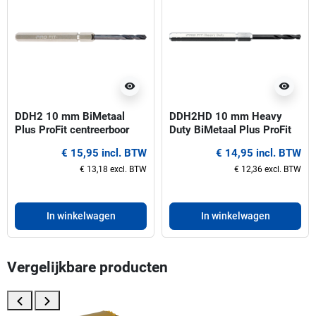
visibility
visibility
DDH2 10 mm BiMetaal
DDH2HD 10 mm Heavy
Plus ProFit centreerboor
Duty BiMetaal Plus ProFit
voor gatzagen 32-210 mm
centreerboor voor gatzagen
€ 15,95 incl. BTW
€ 14,95 incl. BTW
32-210 mm
€ 13,18 excl. BTW
€ 12,36 excl. BTW
In winkelwagen
In winkelwagen
Vergelijkbare producten