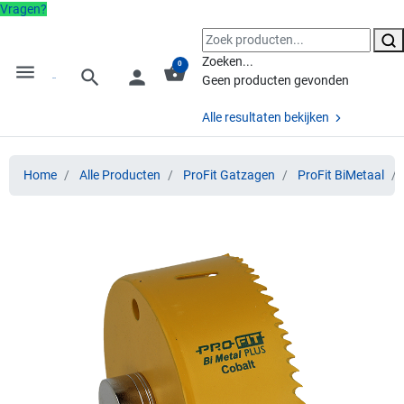
Vragen?
Zoeken...
0
menu
shopping_basket
search
person
Geen producten gevonden
Alle resultaten bekijken
Home
Alle Producten
ProFit Gatzagen
ProFit BiMetaal