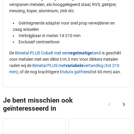
verspanen metalen, als hooggelegeerd staal, RVS, gietijzer,
messing, koper, aluminium, zink etc.
Geïntegreerde adapter voor snel prop verwijderen en
zaag wisselen
Verkrijgbaar in maten 14-210 mm
Exclusief centreerboor
De
Bimetal PLUS Cobalt met een
regelmatige
tand
is geschikt
voor metalen met een dikte t/m 3 mm.Voor dikkere metalen
raden wij de
Bimetal PLUS met
variabele
vertanding (tot 210
mm)
, of de nog krachtigere
Endura gatfrees
(tot 60 mm) aan.
Je bent misschien ook
keyboard_arrow_left
keyboard_arrow_right
geïnteresseerd in
Vorige
Volg