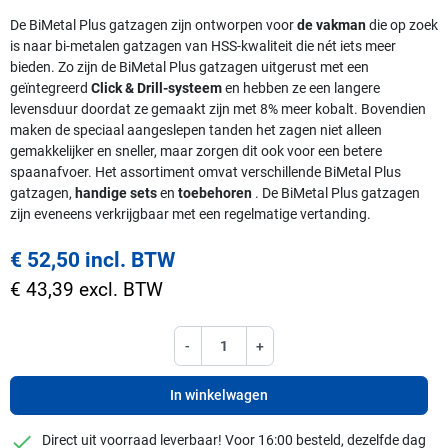
De BiMetal Plus gatzagen zijn ontworpen voor
de vakman
die op zoek
is naar bi-metalen gatzagen van HSS-kwaliteit die nét iets meer
bieden. Zo zijn de BiMetal Plus gatzagen uitgerust met een
geïntegreerd
Click & Drill-systeem
en hebben ze een langere
levensduur doordat ze gemaakt zijn met 8% meer kobalt. Bovendien
maken de speciaal aangeslepen tanden het zagen niet alleen
gemakkelijker en sneller, maar zorgen dit ook voor een betere
spaanafvoer. Het assortiment omvat verschillende BiMetal Plus
gatzagen,
handige sets
en
toebehoren
. De BiMetal Plus gatzagen
zijn eveneens verkrijgbaar met een regelmatige vertanding.
€ 52,50 incl. BTW
€ 43,39 excl. BTW
-
+
In winkelwagen
checkmark
Direct uit voorraad leverbaar! Voor 16:00 besteld, dezelfde dag