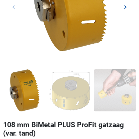
keyboard_arrow_left
keyboard_arrow_right
Vorige
Volgen
108 mm BiMetal PLUS ProFit gatzaag
(var. tand)