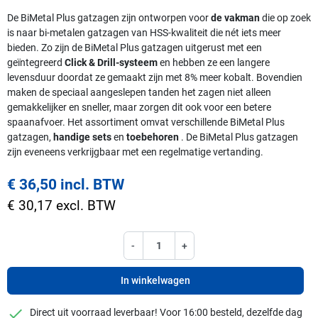
De BiMetal Plus gatzagen zijn ontworpen voor
de vakman
die op zoek
is naar bi-metalen gatzagen van HSS-kwaliteit die nét iets meer
bieden. Zo zijn de BiMetal Plus gatzagen uitgerust met een
geïntegreerd
Click & Drill-systeem
en hebben ze een langere
levensduur doordat ze gemaakt zijn met 8% meer kobalt. Bovendien
maken de speciaal aangeslepen tanden het zagen niet alleen
gemakkelijker en sneller, maar zorgen dit ook voor een betere
spaanafvoer. Het assortiment omvat verschillende BiMetal Plus
gatzagen,
handige sets
en
toebehoren
. De BiMetal Plus gatzagen
zijn eveneens verkrijgbaar met een regelmatige vertanding.
€ 36,50 incl. BTW
€ 30,17 excl. BTW
-
+
In winkelwagen
checkmark
Direct uit voorraad leverbaar! Voor 16:00 besteld, dezelfde dag