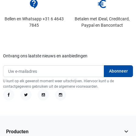
contact_support
euro_symbol
Bellen en Whatsapp +31 6 4643
Betalen met iDeal, Creditcard,
7845
Paypal en Bancontact
Ontvang ons laatste nieuws en aanbiedingen
U kunt op elk gewenst moment weer uitschrijven. Hiervoor kunt u de
contactgegevens gebruiken uit de algemene voorwaarden.
Facebook
Twitter
YouTube
Instagram

Producten