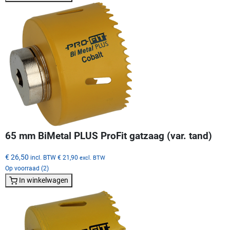
65 mm BiMetal PLUS ProFit gatzaag (var. tand)
€ 26,50
incl. BTW
€ 21,90
excl. BTW
Op voorraad (2)
In winkelwagen