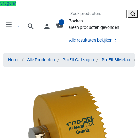
Vragen?
Zoeken...
0
menu
shopping_basket
search
person
Geen producten gevonden
Alle resultaten bekijken
Home
Alle Producten
ProFit Gatzagen
ProFit BiMetaal