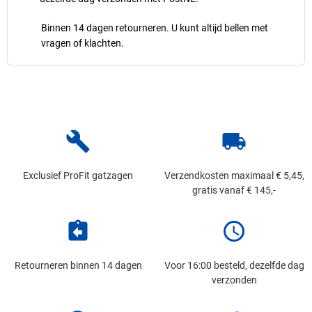
Binnen 14 dagen retourneren. U kunt altijd bellen met
vragen of klachten.
build
local_shipping
Exclusief ProFit gatzagen
Verzendkosten maximaal € 5,45,
gratis vanaf € 145,-
assignment_return
schedule
Retourneren binnen 14 dagen
Voor 16:00 besteld, dezelfde dag
verzonden