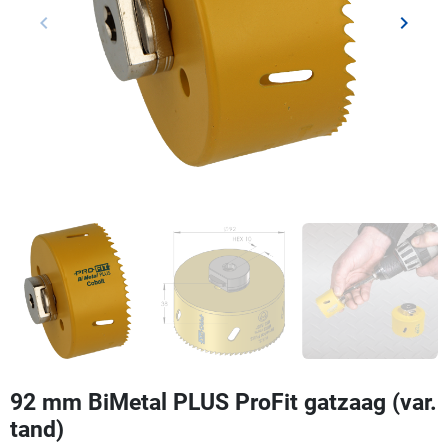
keyboard_arrow_left
keyboard_arrow_right
Vorige
Volgen
92 mm BiMetal PLUS ProFit gatzaag (var.
tand)