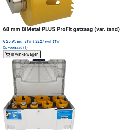
68 mm BiMetal PLUS ProFit gatzaag (var. tand)
€ 26,95
incl. BTW
€ 22,27
excl. BTW
Op voorraad (1)
In winkelwagen