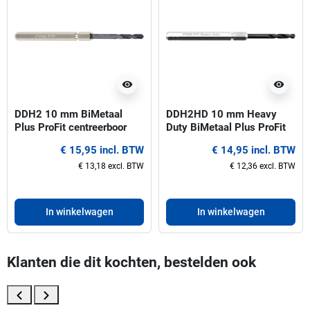
visibility
visibility
DDH2 10 mm BiMetaal
DDH2HD 10 mm Heavy
Plus ProFit centreerboor
Duty BiMetaal Plus ProFit
voor gatzagen 32-210 mm
centreerboor voor gatzagen
€ 15,95 incl. BTW
€ 14,95 incl. BTW
32-210 mm
€ 13,18 excl. BTW
€ 12,36 excl. BTW
In winkelwagen
In winkelwagen
Klanten die dit kochten, bestelden ook