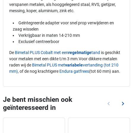
verspanen metalen, als hooggelegeerd staal, RVS, gietijzer,
messing, koper, aluminium, zink etc.
Geïntegreerde adapter voor snel prop verwijderen en
zaag wisselen
Verkrijgbaar in maten 14-210 mm
Exclusief centreerboor
De
Bimetal PLUS Cobalt met een
regelmatige
tand
is geschikt
voor metalen met een dikte t/m 3 mm.Voor dikkere metalen
raden wij de
Bimetal PLUS met
variabele
vertanding (tot 210
mm)
, of de nog krachtigere
Endura gatfrees
(tot 60 mm) aan.
Je bent misschien ook
keyboard_arrow_left
keyboard_arrow_right
geïnteresseerd in
Vorige
Volg