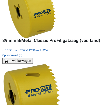
89 mm BiMetal Classic ProFit gatzaag (var. tand)
€ 14,95
incl. BTW
€ 12,36
excl. BTW
Op voorraad (3)
In winkelwagen