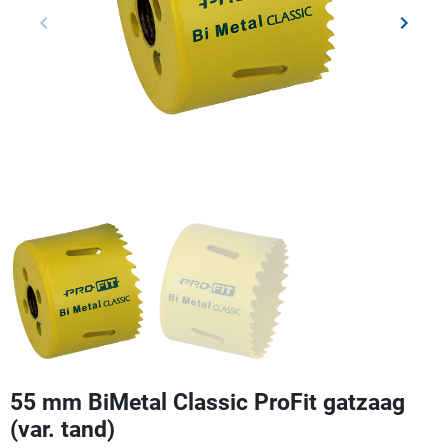
keyboard_arrow_left
keyboard_arrow_right
Vorige
Volgen
55 mm BiMetal Classic ProFit gatzaag
(var. tand)