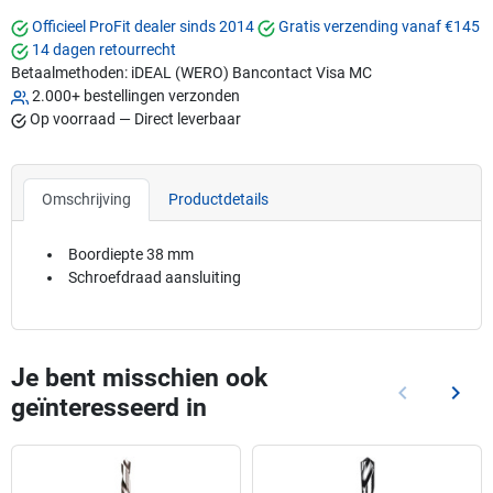
Officieel ProFit dealer sinds 2014
Gratis verzending vanaf €145
14 dagen retourrecht
Betaalmethoden:
iDEAL (WERO)
Bancontact
Visa
MC
2.000+ bestellingen verzonden
Op voorraad — Direct leverbaar
Omschrijving
Productdetails
Boordiepte 38 mm
Schroefdraad aansluiting
Je bent misschien ook
keyboard_arrow_left
keyboard_arrow_right
geïnteresseerd in
Vorige
Volg