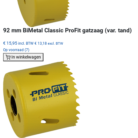
92 mm BiMetal Classic ProFit gatzaag (var. tand)
€ 15,95
incl. BTW
€ 13,18
excl. BTW
Op voorraad (7)
In winkelwagen