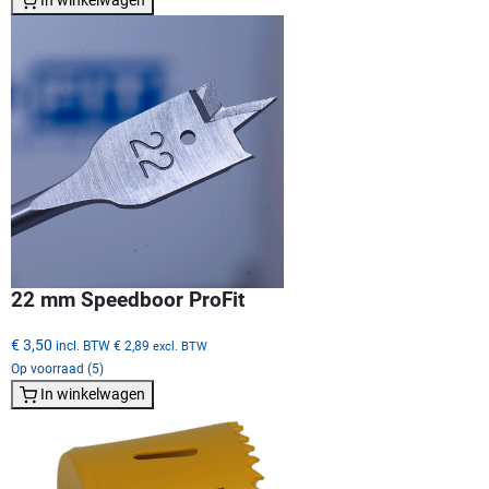
22 mm Speedboor ProFit
€ 3,50
incl. BTW
€ 2,89
excl. BTW
Op voorraad (5)
In winkelwagen