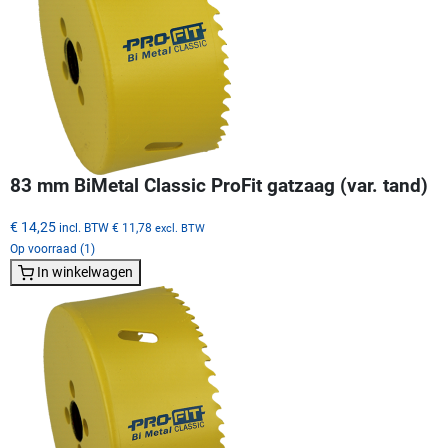
83 mm BiMetal Classic ProFit gatzaag (var. tand)
€ 14,25
incl. BTW
€ 11,78
excl. BTW
Op voorraad (1)
In winkelwagen