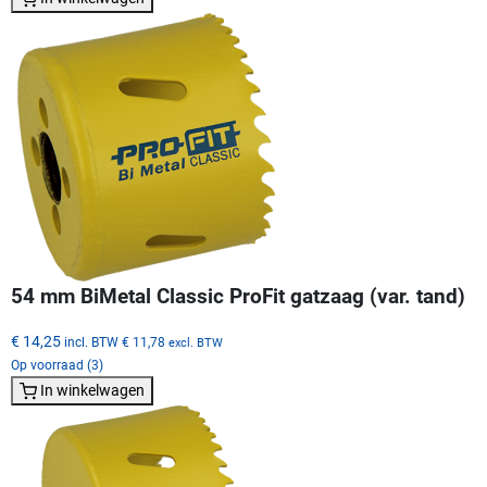
54 mm BiMetal Classic ProFit gatzaag (var. tand)
€ 14,25
incl. BTW
€ 11,78
excl. BTW
Op voorraad (3)
In winkelwagen