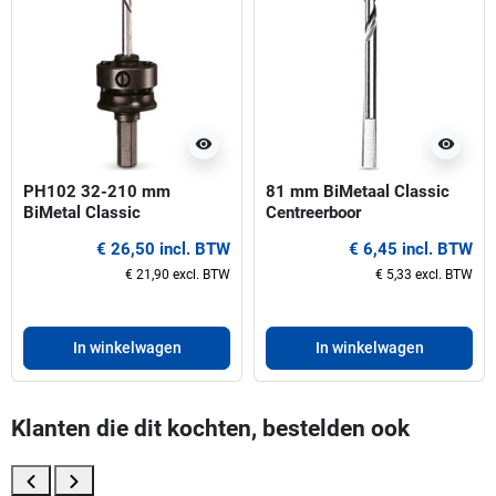
visibility
visibility
PH102 32-210 mm
81 mm BiMetaal Classic
BiMetal Classic
Centreerboor
Gatzaaghouder
€ 26,50 incl. BTW
€ 6,45 incl. BTW
€ 21,90 excl. BTW
€ 5,33 excl. BTW
In winkelwagen
In winkelwagen
Klanten die dit kochten, bestelden ook