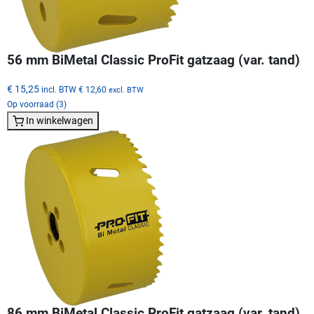
56 mm BiMetal Classic ProFit gatzaag (var. tand)
€ 15,25
incl. BTW
€ 12,60
excl. BTW
Op voorraad (3)
In winkelwagen
86 mm BiMetal Classic ProFit gatzaag (var. tand)