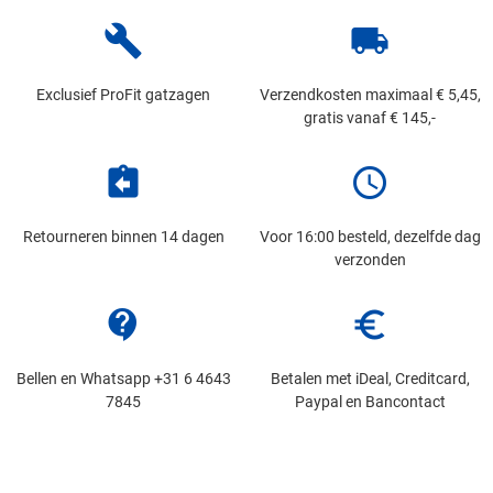
build
local_shipping
Exclusief ProFit gatzagen
Verzendkosten maximaal € 5,45,
gratis vanaf € 145,-
assignment_return
schedule
Retourneren binnen 14 dagen
Voor 16:00 besteld, dezelfde dag
verzonden
contact_support
euro_symbol
Bellen en Whatsapp +31 6 4643
Betalen met iDeal, Creditcard,
7845
Paypal en Bancontact