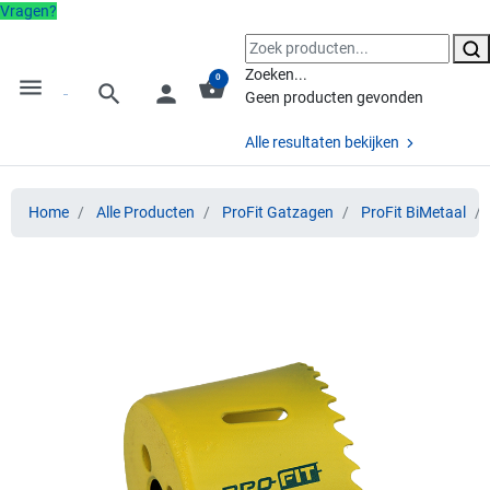
Vragen?
Zoeken...
0
menu
shopping_basket
search
person
Geen producten gevonden
Alle resultaten bekijken
Home
Alle Producten
ProFit Gatzagen
ProFit BiMetaal