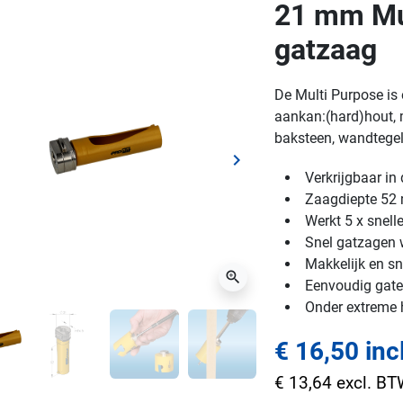
21 mm Mul
gatzaag
De Multi Purpose is 
aankan:(hard)hout, m
baksteen, wandtegels
keyboard_arrow_right
ge
Volgende
Verkrijgbaar i
Zaagdiepte 5
Werkt 5 x snell
Snel gatzagen w
Makkelijk en sn
zoom_in
Eenvoudig gaten
Onder extreme
€ 16,50 inc
€ 13,64 excl. B