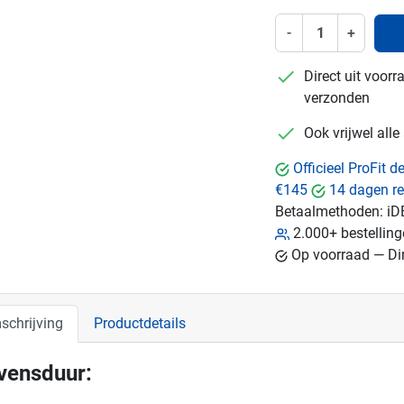
-
+
checkmark
Direct uit voor
verzonden
checkmark
Ook vrijwel all
Officieel ProFit 
€145
14 dagen re
Betaalmethoden:
iD
2.000+ bestellin
Op voorraad — Dir
schrijving
Productdetails
vensduur: