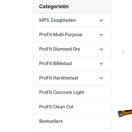
Categorieën

MPS Zaagbladen

ProFit Multi Purpose

ProFit Diamond Dry
keyboard_arrow_left
Vori

ProFit BiMetaal

ProFit Hardmetaal
ProFit Concrete Light
ProFit Clean Cut
Bestsellers