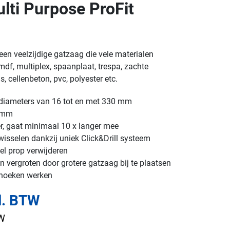
ti Purpose ProFit
een veelzijdige gatzaag die vele materialen
df, multiplex, spaanplaat, trespa, zachte
, cellenbeton, pvc, polyester etc.
n diameters van 16 tot en met 330 mm
2 mm
er, gaat minimaal 10 x langer mee
isselen dankzij uniek Click&Drill systeem
el prop verwijderen
 vergroten door grotere gatzaag bij te plaatsen
 hoeken werken
l. BTW
TW