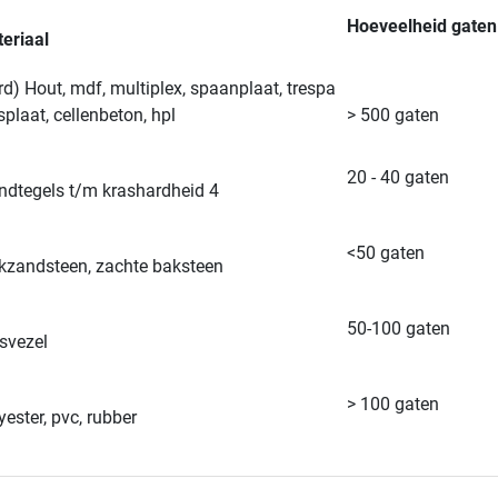
Hoeveelheid gaten
eriaal
rd) Hout, mdf, multiplex, spaanplaat, trespa
splaat, cellenbeton, hpl
> 500 gaten
20 - 40 gaten
dtegels t/m krashardheid 4
<50 gaten
kzandsteen, zachte baksteen
50-100 gaten
svezel
> 100 gaten
yester, pvc, rubber