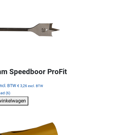
m Speedboor ProFit
incl. BTW
€ 3,26
excl. BTW
ad (6)
 winkelwagen