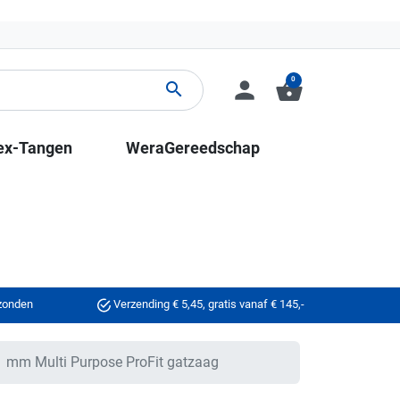
0
person
shopping_basket
search
ex-Tangen
WeraGereedschap
rzonden
Verzending € 5,45, gratis vanaf € 145,-
 mm Multi Purpose ProFit gatzaag