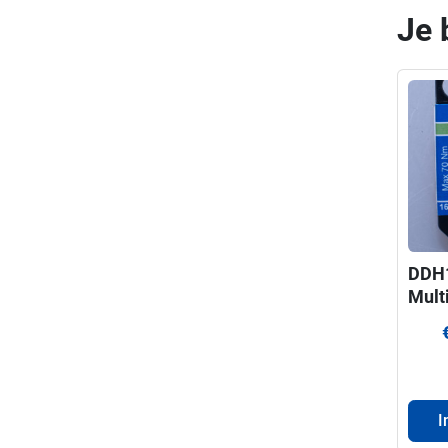
Je 
DDH
Mult
cent
gatz
I