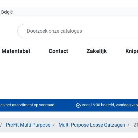
 België
Matentabel
Contact
Zakelijk
Knip
an het assortiment op voorraad
Voor 16:00 besteld, vandaag ve
ProFit Multi Purpose
Multi Purpose Losse Gatzagen
21