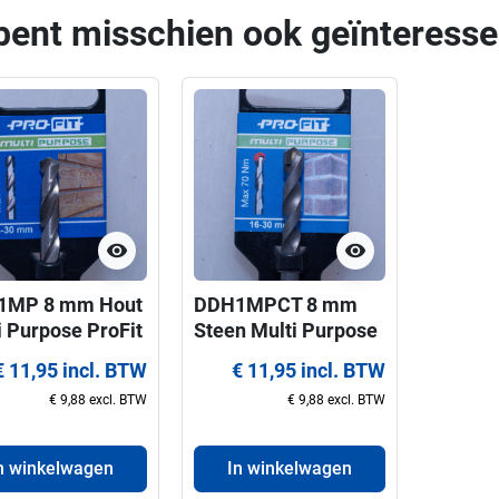
bent misschien ook geïnteresse
visibility
visibility
1MP 8 mm Hout
DDH1MPCT 8 mm
i Purpose ProFit
Steen Multi Purpose
reerboor voor
ProFit centreerboor
€ 11,95 incl. BTW
€ 11,95 incl. BTW
agen 16-30 mm
voor gatzagen 16-30
€ 9,88 excl. BTW
€ 9,88 excl. BTW
mm
n winkelwagen
In winkelwagen