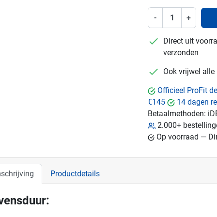
-
+
checkmark
Direct uit voor
verzonden
checkmark
Ook vrijwel all
Officieel ProFit 
€145
14 dagen re
Betaalmethoden:
iD
2.000+ bestellin
Op voorraad — Dir
schrijving
Productdetails
vensduur: