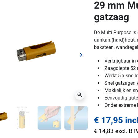
29 mm Mul
gatzaag
De Multi Purpose is 
aankan:(hard)hout, m
baksteen, wandtegels
keyboard_arrow_right
ge
Volgende
Verkrijgbaar i
Zaagdiepte 5
Werkt 5 x snell
Snel gatzagen w
Makkelijk en sn
zoom_in
Eenvoudig gaten
Onder extreme
€ 17,95 inc
€ 14,83 excl. B