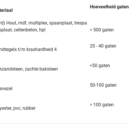
Hoeveelheid gaten
eriaal
rd) Hout, mdf, multiplex, spaanplaat, trespa
splaat, cellenbeton, hpl
> 500 gaten
20 - 40 gaten
dtegels t/m krashardheid 4
<50 gaten
kzandsteen, zachte baksteen
50-100 gaten
svezel
> 100 gaten
yester, pvc, rubber