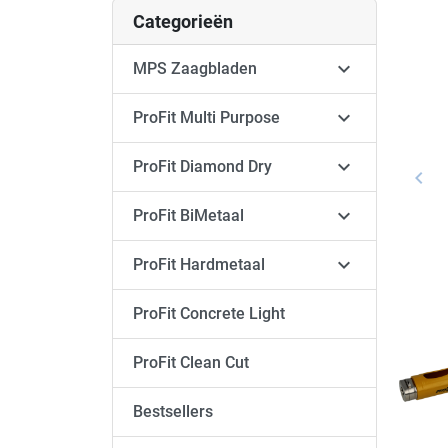
Categorieën

MPS Zaagbladen

ProFit Multi Purpose

ProFit Diamond Dry
keyboard_arrow_left
Vori

ProFit BiMetaal

ProFit Hardmetaal
ProFit Concrete Light
ProFit Clean Cut
Bestsellers