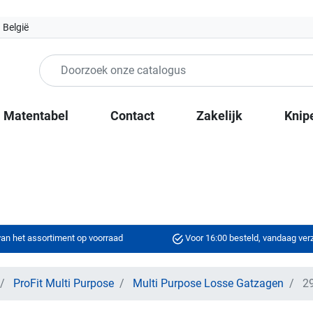
 België
Matentabel
Contact
Zakelijk
Knip
an het assortiment op voorraad
Voor 16:00 besteld, vandaag ve
ProFit Multi Purpose
Multi Purpose Losse Gatzagen
29