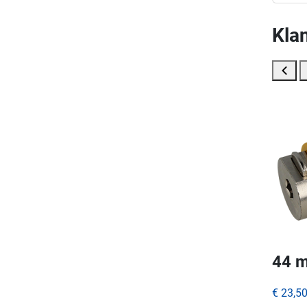
Klan
44 m
€ 23,5