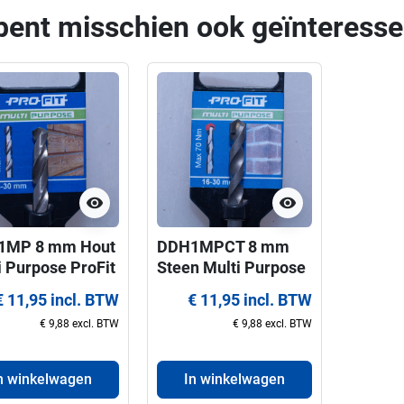
bent misschien ook geïnteresse
visibility
visibility
1MP 8 mm Hout
DDH1MPCT 8 mm
i Purpose ProFit
Steen Multi Purpose
reerboor voor
ProFit centreerboor
€ 11,95 incl. BTW
€ 11,95 incl. BTW
agen 16-30 mm
voor gatzagen 16-30
€ 9,88 excl. BTW
€ 9,88 excl. BTW
mm
n winkelwagen
In winkelwagen