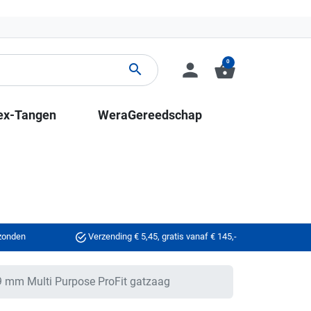
0
person
shopping_basket
search
ex-Tangen
WeraGereedschap
rzonden
Verzending € 5,45, gratis vanaf € 145,-
 mm Multi Purpose ProFit gatzaag