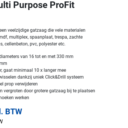
ti Purpose ProFit
een veelzijdige gatzaag die vele materialen
df, multiplex, spaanplaat, trespa, zachte
, cellenbeton, pvc, polyester etc.
n diameters van 16 tot en met 330 mm
2 mm
er, gaat minimaal 10 x langer mee
isselen dankzij uniek Click&Drill systeem
el prop verwijderen
 vergroten door grotere gatzaag bij te plaatsen
 hoeken werken
l. BTW
TW