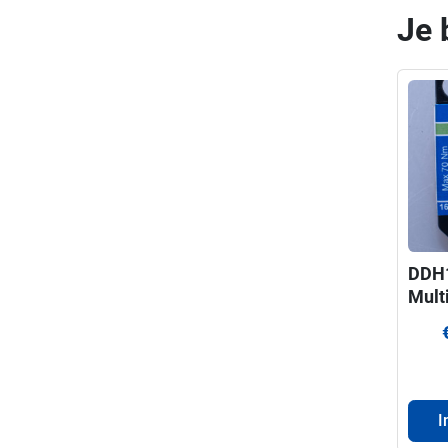
Je 
DDH
Mult
cent
gatz
I