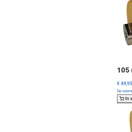
105 
€ 49,9
Op voorra
In