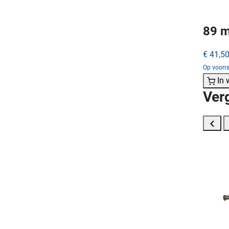
89 m
€ 41,5
Op voorra
In
Ver