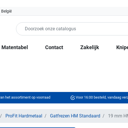
 België
Matentabel
Contact
Zakelijk
Knip
an het assortiment op voorraad
Voor 16:00 besteld, vandaag ve
ProFit Hardmetaal
Gatfrezen HM Standaard
19 mm HM 