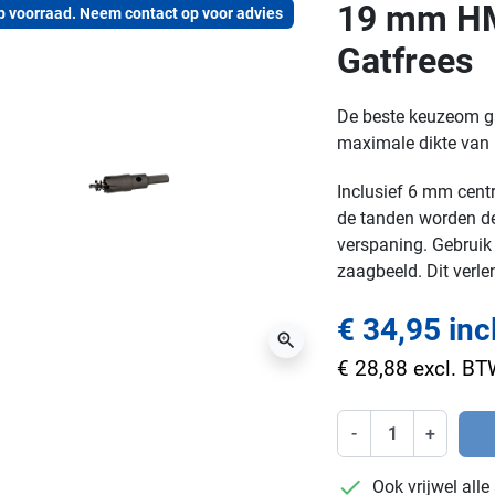
19 mm HM
p voorraad. Neem contact op voor advies
Gatfrees
De beste keuzeom ga
maximale dikte van
Inclusief 6 mm cent
de tanden worden de
verspaning. Gebruik 
zaagbeeld. Dit verle
€ 34,95 inc
zoom_in
€ 28,88 excl. B
-
+
checkmark
Ook vrijwel all