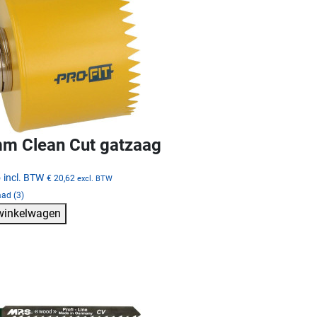
m Clean Cut gatzaag
5
incl. BTW
€ 20,62
excl. BTW
ad (3)
 winkelwagen