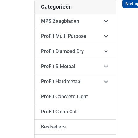
Niet o
Categorieën

MPS Zaagbladen

ProFit Multi Purpose

ProFit Diamond Dry

ProFit BiMetaal

ProFit Hardmetaal
ProFit Concrete Light
ProFit Clean Cut
Bestsellers