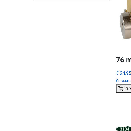
76 m
€ 24,9
Op voorra
In