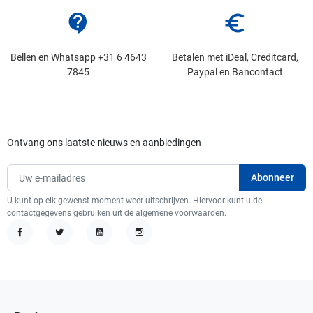
contact_support
euro_symbol
Bellen en Whatsapp +31 6 4643
Betalen met iDeal, Creditcard,
7845
Paypal en Bancontact
Ontvang ons laatste nieuws en aanbiedingen
U kunt op elk gewenst moment weer uitschrijven. Hiervoor kunt u de
contactgegevens gebruiken uit de algemene voorwaarden.
Facebook
Twitter
YouTube
Instagram