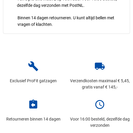
dezelfde dag verzonden met PostNL.
Binnen 14 dagen retourneren. U kunt altijd bellen met
vragen of klachten.
build
local_shipping
Exclusief ProFit gatzagen
Verzendkosten maximaal € 5,45,
gratis vanaf € 145,-
assignment_return
schedule
Retourneren binnen 14 dagen
Voor 16:00 besteld, dezelfde dag
verzonden