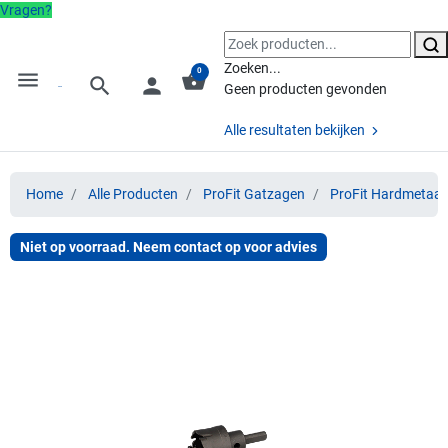
Vragen?
Zoeken...
0
menu
shopping_basket
search
person
Geen producten gevonden
Alle resultaten bekijken
Home
Alle Producten
ProFit Gatzagen
ProFit Hardmetaal
Niet op voorraad. Neem contact op voor advies