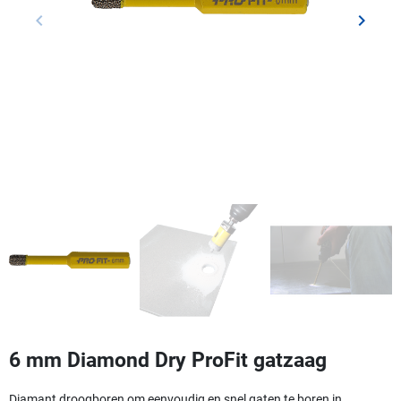
keyboard_arrow_left
keyboard_arrow_right
Vorige
Volgen
6 mm Diamond Dry ProFit gatzaag
Diamant droogboren om eenvoudig en snel gaten te boren in