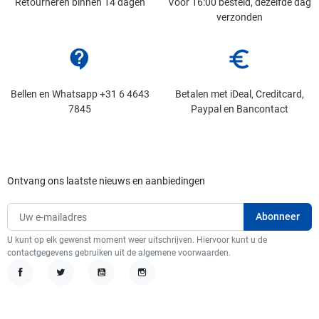
Retourneren binnen 14 dagen
Voor 16:00 besteld, dezelfde dag
verzonden
contact_support
euro_symbol
Bellen en Whatsapp +31 6 4643
Betalen met iDeal, Creditcard,
7845
Paypal en Bancontact
Ontvang ons laatste nieuws en aanbiedingen
U kunt op elk gewenst moment weer uitschrijven. Hiervoor kunt u de
contactgegevens gebruiken uit de algemene voorwaarden.
Facebook
Twitter
YouTube
Instagram