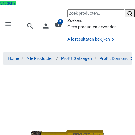
Vragen?
Zoeken...
0
menu
shopping_basket
search
person
Geen producten gevonden
Alle resultaten bekijken
Home
Alle Producten
ProFit Gatzagen
ProFit Diamond Dr