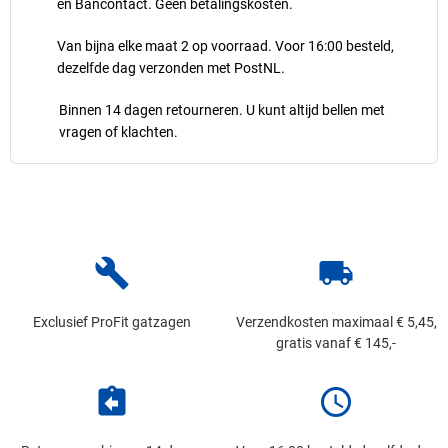
en Bancontact. Geen betalingskosten.
Van bijna elke maat 2 op voorraad. Voor 16:00 besteld,
dezelfde dag verzonden met PostNL.
Binnen 14 dagen retourneren. U kunt altijd bellen met
vragen of klachten.
build
local_shipping
Exclusief ProFit gatzagen
Verzendkosten maximaal € 5,45,
gratis vanaf € 145,-
assignment_return
schedule