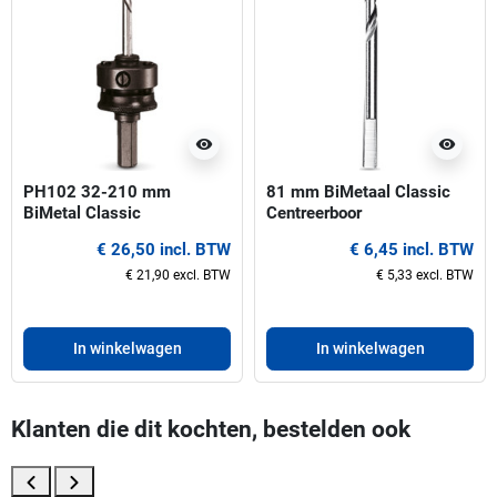
visibility
visibility
PH102 32-210 mm
81 mm BiMetaal Classic
BiMetal Classic
Centreerboor
Gatzaaghouder
€ 26,50 incl. BTW
€ 6,45 incl. BTW
€ 21,90 excl. BTW
€ 5,33 excl. BTW
In winkelwagen
In winkelwagen
Klanten die dit kochten, bestelden ook