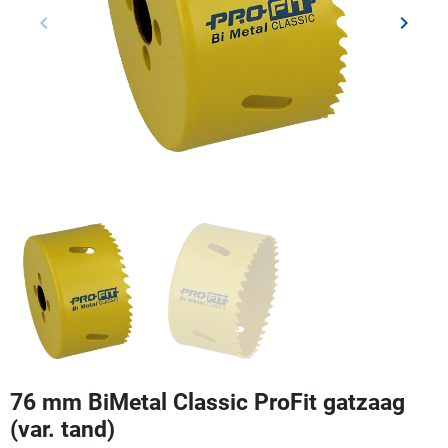
keyboard_arrow_left
keyboard_arrow_right
Vorige
Volgen
76 mm BiMetal Classic ProFit gatzaag
(var. tand)