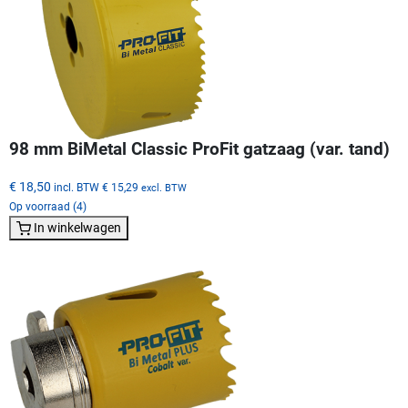
98 mm BiMetal Classic ProFit gatzaag (var. tand)
€ 18,50
incl. BTW
€ 15,29
excl. BTW
Op voorraad (4)
In winkelwagen