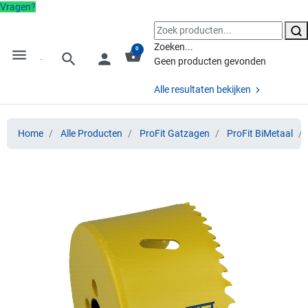
Vragen?
Zoeken...
0
menu
shopping_basket
search
person
Geen producten gevonden
Alle resultaten bekijken
Home
Alle Producten
ProFit Gatzagen
ProFit BiMetaal