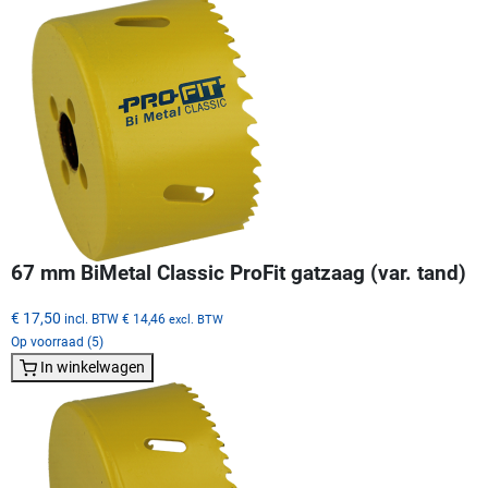
67 mm BiMetal Classic ProFit gatzaag (var. tand)
€ 17,50
incl. BTW
€ 14,46
excl. BTW
Op voorraad (5)
In winkelwagen