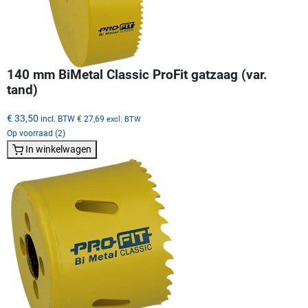
140 mm BiMetal Classic ProFit gatzaag (var.
tand)
€ 33,50
incl. BTW
€ 27,69
excl. BTW
Op voorraad (2)
In winkelwagen