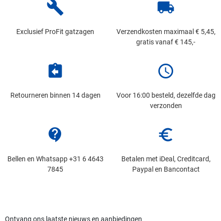
build
local_shipping
Exclusief ProFit gatzagen
Verzendkosten maximaal € 5,45,
gratis vanaf € 145,-
assignment_return
schedule
Retourneren binnen 14 dagen
Voor 16:00 besteld, dezelfde dag
verzonden
contact_support
euro_symbol
Bellen en Whatsapp +31 6 4643
Betalen met iDeal, Creditcard,
7845
Paypal en Bancontact
Ontvang ons laatste nieuws en aanbiedingen