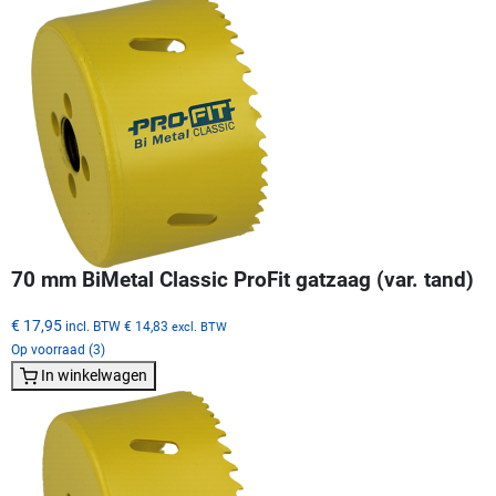
70 mm BiMetal Classic ProFit gatzaag (var. tand)
€ 17,95
incl. BTW
€ 14,83
excl. BTW
Op voorraad (3)
In winkelwagen