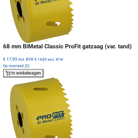
68 mm BiMetal Classic ProFit gatzaag (var. tand)
€ 17,95
incl. BTW
€ 14,83
excl. BTW
Op voorraad (2)
In winkelwagen