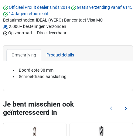
Officieel ProFit dealer sinds 2014
Gratis verzending vanaf €145
14 dagen retourrecht
Betaalmethoden:
iDEAL (WERO)
Bancontact
Visa
MC
2.000+ bestellingen verzonden
Op voorraad — Direct leverbaar
Omschrijving
Productdetails
Boordiepte 38 mm
Schroefdraad aansluiting
Je bent misschien ook
keyboard_arrow_left
keyboard_arrow_right
geïnteresseerd in
Vorige
Volg