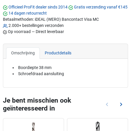
Officieel ProFit dealer sinds 2014
Gratis verzending vanaf €145
14 dagen retourrecht
Betaalmethoden:
iDEAL (WERO)
Bancontact
Visa
MC
2.000+ bestellingen verzonden
Op voorraad — Direct leverbaar
Omschrijving
Productdetails
Boordiepte 38 mm
Schroefdraad aansluiting
Je bent misschien ook
keyboard_arrow_left
keyboard_arrow_right
geïnteresseerd in
Vorige
Volg