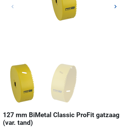
keyboard_arrow_left
keyboard_arrow_right
Vorige
Volgen
127 mm BiMetal Classic ProFit gatzaag
(var. tand)