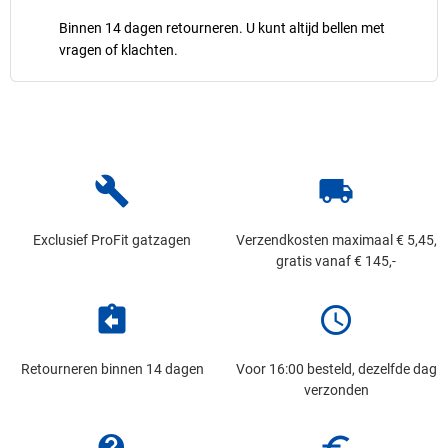
Binnen 14 dagen retourneren. U kunt altijd bellen met
vragen of klachten.
build
local_shipping
Exclusief ProFit gatzagen
Verzendkosten maximaal € 5,45,
gratis vanaf € 145,-
assignment_return
schedule
Retourneren binnen 14 dagen
Voor 16:00 besteld, dezelfde dag
verzonden