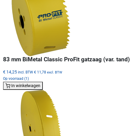
83 mm BiMetal Classic ProFit gatzaag (var. tand)
€ 14,25
incl. BTW
€ 11,78
excl. BTW
Op voorraad (1)
In winkelwagen