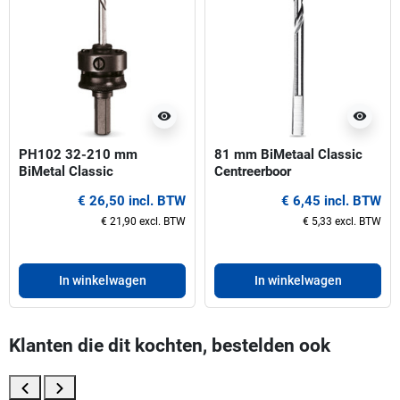
visibility
visibility
PH102 32-210 mm
81 mm BiMetaal Classic
BiMetal Classic
Centreerboor
Gatzaaghouder
€ 26,50 incl. BTW
€ 6,45 incl. BTW
€ 21,90 excl. BTW
€ 5,33 excl. BTW
In winkelwagen
In winkelwagen
Klanten die dit kochten, bestelden ook