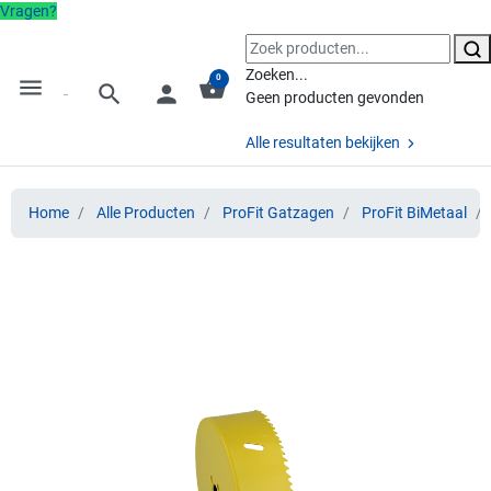
Vragen?
Zoeken...
0
menu
shopping_basket
search
person
Geen producten gevonden
Alle resultaten bekijken
Home
Alle Producten
ProFit Gatzagen
ProFit BiMetaal