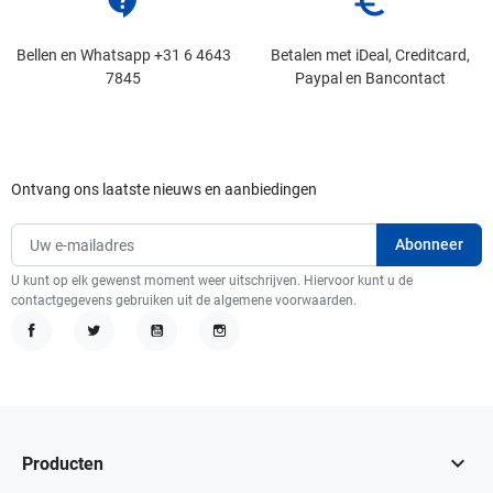
contact_support
euro_symbol
Bellen en Whatsapp +31 6 4643
Betalen met iDeal, Creditcard,
7845
Paypal en Bancontact
Ontvang ons laatste nieuws en aanbiedingen
U kunt op elk gewenst moment weer uitschrijven. Hiervoor kunt u de
contactgegevens gebruiken uit de algemene voorwaarden.
Facebook
Twitter
YouTube
Instagram

Producten