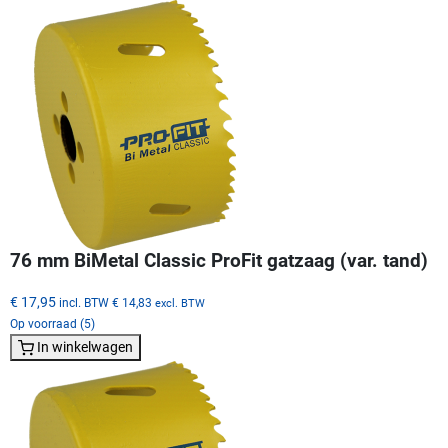
76 mm BiMetal Classic ProFit gatzaag (var. tand)
€ 17,95
incl. BTW
€ 14,83
excl. BTW
Op voorraad (5)
In winkelwagen