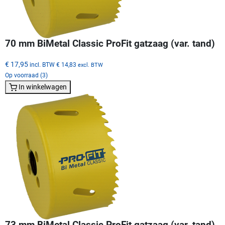
70 mm BiMetal Classic ProFit gatzaag (var. tand)
€ 17,95
incl. BTW
€ 14,83
excl. BTW
Op voorraad (3)
In winkelwagen
73 mm BiMetal Classic ProFit gatzaag (var. tand)