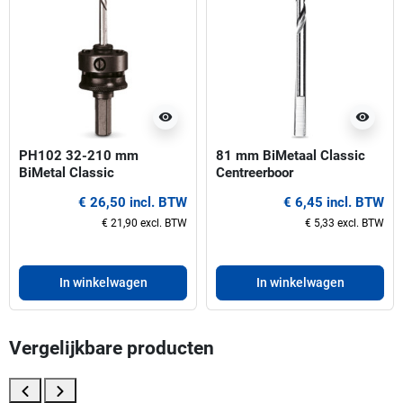
visibility
visibility
PH102 32-210 mm
81 mm BiMetaal Classic
BiMetal Classic
Centreerboor
Gatzaaghouder
€ 26,50 incl. BTW
€ 6,45 incl. BTW
€ 21,90 excl. BTW
€ 5,33 excl. BTW
In winkelwagen
In winkelwagen
Vergelijkbare producten