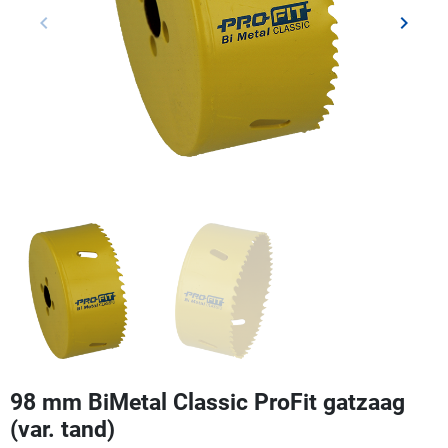
keyboard_arrow_left
keyboard_arrow_right
Vorige
Volgen
98 mm BiMetal Classic ProFit gatzaag
(var. tand)