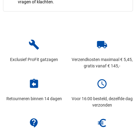
vragen of klachten.
build
local_shipping
Exclusief ProFit gatzagen
Verzendkosten maximaal € 5,45,
gratis vanaf € 145,-
assignment_return
schedule
Retourneren binnen 14 dagen
Voor 16:00 besteld, dezelfde dag
verzonden
contact_support
euro_symbol