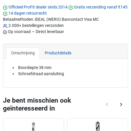
Officieel ProFit dealer sinds 2014
Gratis verzending vanaf €145
14 dagen retourrecht
Betaalmethoden:
iDEAL (WERO)
Bancontact
Visa
MC
2.000+ bestellingen verzonden
Op voorraad — Direct leverbaar
Omschrijving
Productdetails
Boordiepte 38 mm
Schroefdraad aansluiting
Je bent misschien ook
keyboard_arrow_left
keyboard_arrow_right
geïnteresseerd in
Vorige
Volg