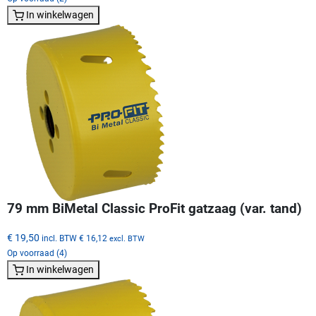
In winkelwagen
79 mm BiMetal Classic ProFit gatzaag (var. tand)
€ 19,50
incl. BTW
€ 16,12
excl. BTW
Op voorraad (4)
In winkelwagen