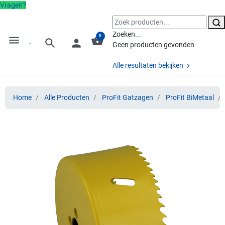
Vragen?
Zoeken...
0
menu
shopping_basket
search
person
Geen producten gevonden
Alle resultaten bekijken
Home
Alle Producten
ProFit Gatzagen
ProFit BiMetaal