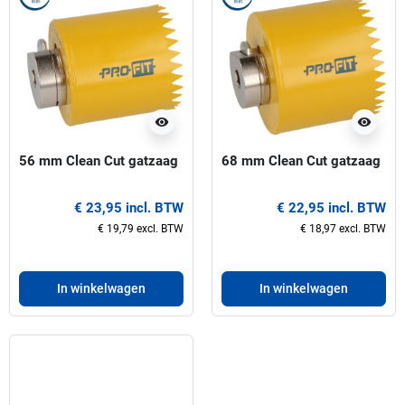
visibility
visibility
56 mm Clean Cut gatzaag
68 mm Clean Cut gatzaag
€ 23,95 incl. BTW
€ 22,95 incl. BTW
€ 19,79 excl. BTW
€ 18,97 excl. BTW
In winkelwagen
In winkelwagen