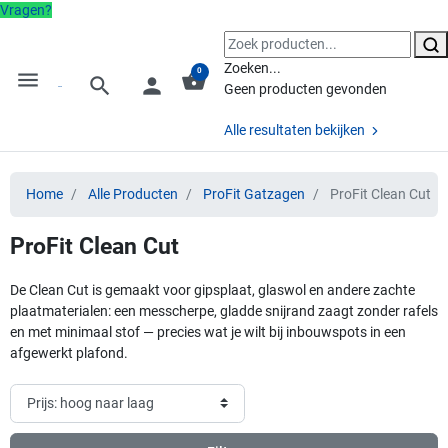
Vragen?
Zoeken...
0
menu
shopping_basket
search
person
Geen producten gevonden
Alle resultaten bekijken
Home
Alle Producten
ProFit Gatzagen
ProFit Clean Cut
ProFit Clean Cut
De Clean Cut is gemaakt voor gipsplaat, glaswol en andere zachte
plaatmaterialen: een messcherpe, gladde snijrand zaagt zonder rafels
en met minimaal stof — precies wat je wilt bij inbouwspots in een
afgewerkt plafond.