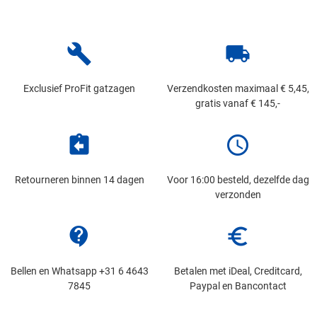
build
local_shipping
Exclusief ProFit gatzagen
Verzendkosten maximaal € 5,45,
gratis vanaf € 145,-
assignment_return
schedule
Retourneren binnen 14 dagen
Voor 16:00 besteld, dezelfde dag
verzonden
contact_support
euro_symbol
Bellen en Whatsapp +31 6 4643
Betalen met iDeal, Creditcard,
7845
Paypal en Bancontact