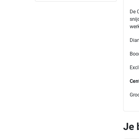
De C
snij
werk
Dia
Boo
Excl
Cen
Gro
Je 