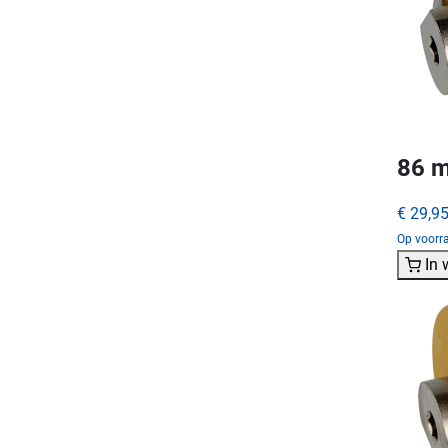
86 m
€ 29,9
Op voorra
In