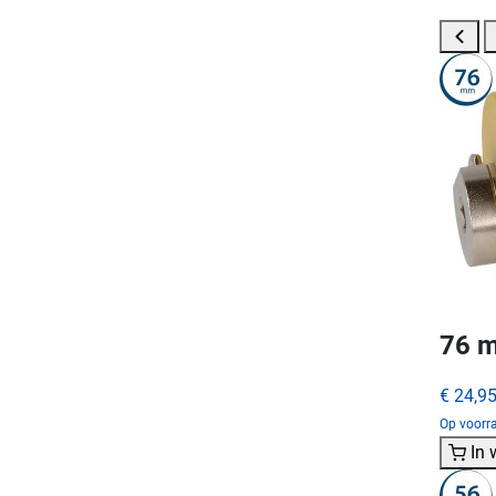
76 m
€ 24,9
Op voorra
In