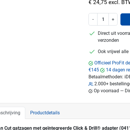
€ 24,75 excl. B
-
+
checkmark
Direct uit voor
verzonden
checkmark
Ook vrijwel all
Officieel ProFit 
€145
14 dagen re
Betaalmethoden:
iD
2.000+ bestellin
Op voorraad — Dir
schrijving
Productdetails
n Cut gatzagen met geïntegreerde Click & Drill® adapter (041