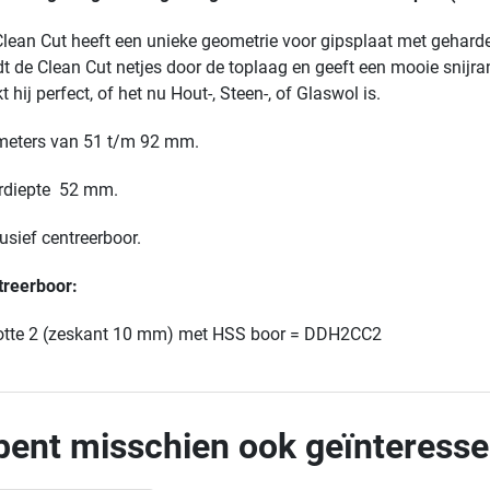
lean Cut heeft een unieke geometrie voor gipsplaat met geharde
dt de Clean Cut netjes door de toplaag en geeft een mooie snijra
t hij perfect, of het nu Hout-, Steen-, of Glaswol is.
meters van 51 t/m 92 mm.
rdiepte 52 mm.
usief centreerboor.
treerboor:
otte 2 (zeskant 10 mm) met HSS boor = DDH2CC2
bent misschien ook geïnteresse