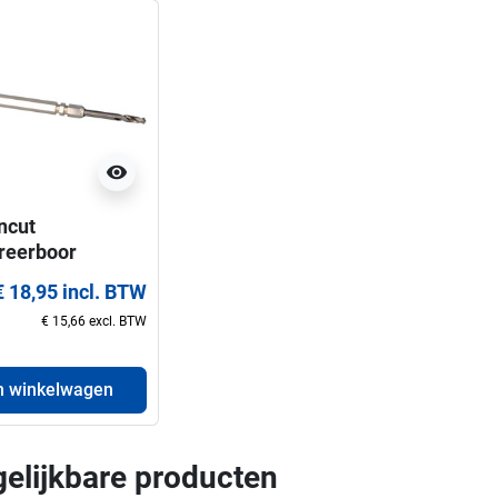
visibility
ncut
reerboor
2CC2
€ 18,95 incl. BTW
€ 15,66 excl. BTW
n winkelwagen
gelijkbare producten