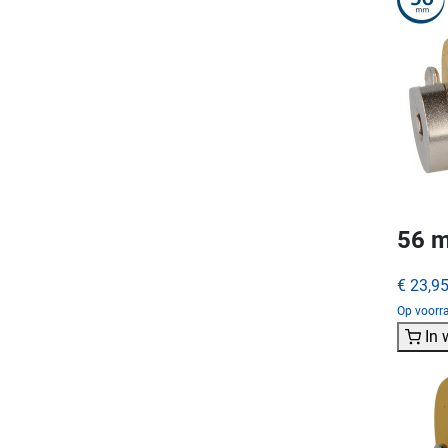
56 m
€ 23,9
Op voorra
In