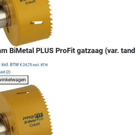
m BiMetal PLUS ProFit gatzaag (var. tand
5
incl. BTW
€ 24,75
excl. BTW
ad (2)
 winkelwagen