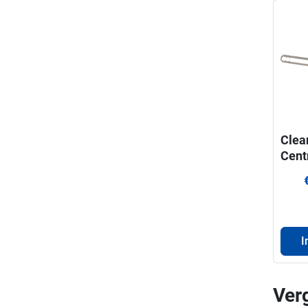
Clea
Cent
DDH
I
Ver