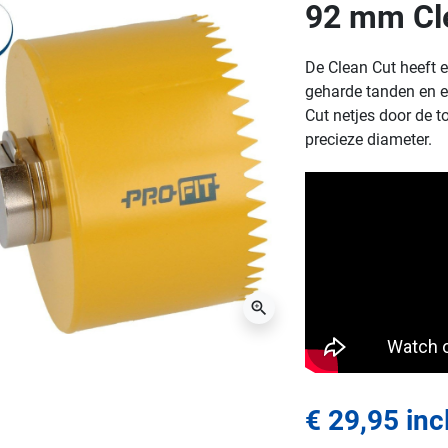
92 mm Cl
De Clean Cut heeft 
geharde tanden en ee
Cut netjes door de t
precieze diameter.
zoom_in
€ 29,95 inc