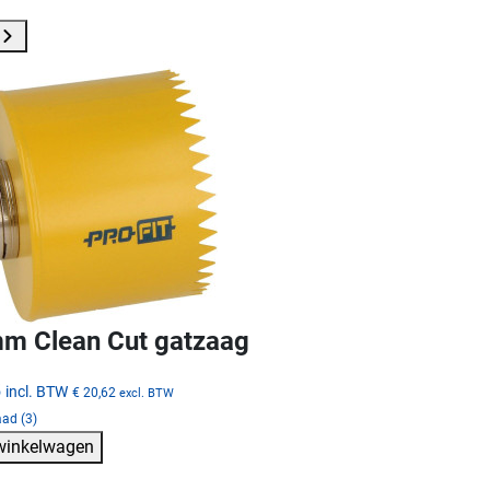
m Clean Cut gatzaag
5
incl. BTW
€ 20,62
excl. BTW
ad (3)
 winkelwagen