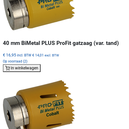
40 mm BiMetal PLUS ProFit gatzaag (var. tand)
€ 16,95
incl. BTW
€ 14,01
excl. BTW
Op voorraad (2)
In winkelwagen