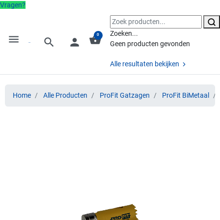
Vragen?
Zoeken...
0
menu
shopping_basket
search
person
Geen producten gevonden
Alle resultaten bekijken
Home
Alle Producten
ProFit Gatzagen
ProFit BiMetaal