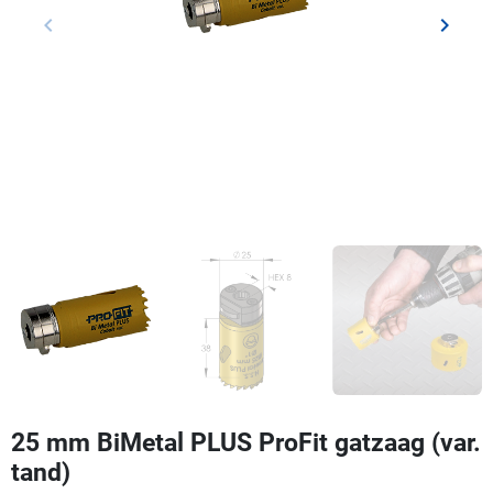
keyboard_arrow_left
keyboard_arrow_right
Vorige
Volgen
25 mm BiMetal PLUS ProFit gatzaag (var.
tand)