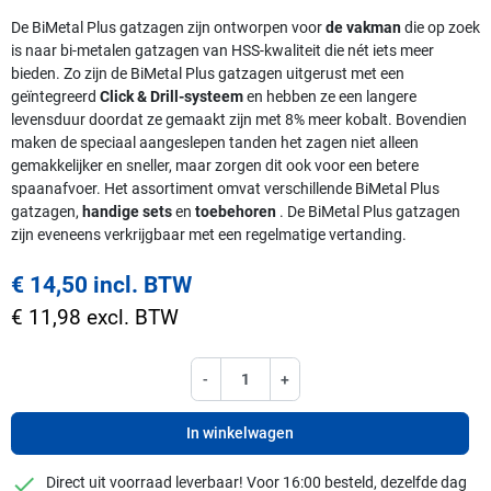
De BiMetal Plus gatzagen zijn ontworpen voor
de vakman
die op zoek
is naar bi-metalen gatzagen van HSS-kwaliteit die nét iets meer
bieden. Zo zijn de BiMetal Plus gatzagen uitgerust met een
geïntegreerd
Click & Drill-systeem
en hebben ze een langere
levensduur doordat ze gemaakt zijn met 8% meer kobalt. Bovendien
maken de speciaal aangeslepen tanden het zagen niet alleen
gemakkelijker en sneller, maar zorgen dit ook voor een betere
spaanafvoer. Het assortiment omvat verschillende BiMetal Plus
gatzagen,
handige sets
en
toebehoren
. De BiMetal Plus gatzagen
zijn eveneens verkrijgbaar met een regelmatige vertanding.
€ 14,50 incl. BTW
€ 11,98 excl. BTW
-
+
In winkelwagen
checkmark
Direct uit voorraad leverbaar! Voor 16:00 besteld, dezelfde dag