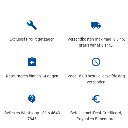
build
local_shipping
Exclusief ProFit gatzagen
Verzendkosten maximaal € 5,45,
gratis vanaf € 145,-
assignment_return
schedule
Retourneren binnen 14 dagen
Voor 16:00 besteld, dezelfde dag
verzonden
contact_support
euro_symbol
Bellen en Whatsapp +31 6 4643
Betalen met iDeal, Creditcard,
7845
Paypal en Bancontact