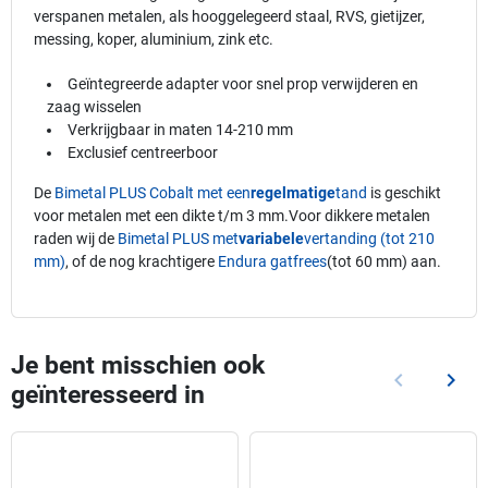
verspanen metalen, als hooggelegeerd staal, RVS, gietijzer,
messing, koper, aluminium, zink etc.
Geïntegreerde adapter voor snel prop verwijderen en
zaag wisselen
Verkrijgbaar in maten 14-210 mm
Exclusief centreerboor
De
Bimetal PLUS Cobalt met een
regelmatige
tand
is geschikt
voor metalen met een dikte t/m 3 mm.Voor dikkere metalen
raden wij de
Bimetal PLUS met
variabele
vertanding (tot 210
mm)
, of de nog krachtigere
Endura gatfrees
(tot 60 mm) aan.
Je bent misschien ook
keyboard_arrow_left
keyboard_arrow_right
geïnteresseerd in
Vorige
Volg