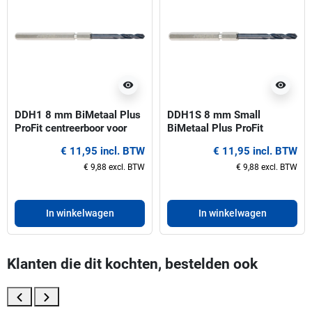
visibility
visibility
DDH1 8 mm BiMetaal Plus
DDH1S 8 mm Small
ProFit centreerboor voor
BiMetaal Plus ProFit
gatzagen 14-30 mm
centreerboor voor gatzagen
€ 11,95 incl. BTW
€ 11,95 incl. BTW
14-30 mm
€ 9,88 excl. BTW
€ 9,88 excl. BTW
In winkelwagen
In winkelwagen
Klanten die dit kochten, bestelden ook