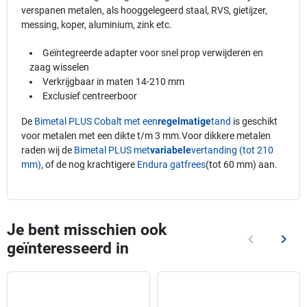
verspanen metalen, als hooggelegeerd staal, RVS, gietijzer,
messing, koper, aluminium, zink etc.
Geïntegreerde adapter voor snel prop verwijderen en
zaag wisselen
Verkrijgbaar in maten 14-210 mm
Exclusief centreerboor
De
Bimetal PLUS Cobalt met een
regelmatige
tand
is geschikt
voor metalen met een dikte t/m 3 mm.Voor dikkere metalen
raden wij de
Bimetal PLUS met
variabele
vertanding (tot 210
mm)
, of de nog krachtigere
Endura gatfrees
(tot 60 mm) aan.
Je bent misschien ook
keyboard_arrow_left
keyboard_arrow_right
geïnteresseerd in
Vorige
Volg