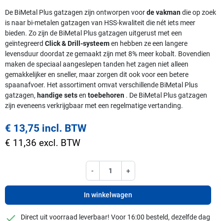
De BiMetal Plus gatzagen zijn ontworpen voor
de vakman
die op zoek
is naar bi-metalen gatzagen van HSS-kwaliteit die nét iets meer
bieden. Zo zijn de BiMetal Plus gatzagen uitgerust met een
geïntegreerd
Click & Drill-systeem
en hebben ze een langere
levensduur doordat ze gemaakt zijn met 8% meer kobalt. Bovendien
maken de speciaal aangeslepen tanden het zagen niet alleen
gemakkelijker en sneller, maar zorgen dit ook voor een betere
spaanafvoer. Het assortiment omvat verschillende BiMetal Plus
gatzagen,
handige sets
en
toebehoren
. De BiMetal Plus gatzagen
zijn eveneens verkrijgbaar met een regelmatige vertanding.
€ 13,75 incl. BTW
€ 11,36 excl. BTW
-
+
In winkelwagen
checkmark
Direct uit voorraad leverbaar! Voor 16:00 besteld, dezelfde dag