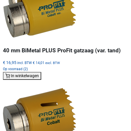
40 mm BiMetal PLUS ProFit gatzaag (var. tand)
€ 16,95
incl. BTW
€ 14,01
excl. BTW
Op voorraad (2)
In winkelwagen