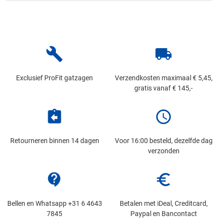
build
local_shipping
Exclusief ProFit gatzagen
Verzendkosten maximaal € 5,45,
gratis vanaf € 145,-
assignment_return
schedule
Retourneren binnen 14 dagen
Voor 16:00 besteld, dezelfde dag
verzonden
contact_support
euro_symbol
Bellen en Whatsapp +31 6 4643
Betalen met iDeal, Creditcard,
7845
Paypal en Bancontact