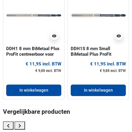
visibility
visibility
DDH1 8 mm BiMetaal Plus
DDH1S 8 mm Small
ProFit centreerboor voor
BiMetaal Plus ProFit
gatzagen 14-30 mm
centreerboor voor gatzagen
€ 11,95 incl. BTW
€ 11,95 incl. BTW
14-30 mm
€ 9,88 excl. BTW
€ 9,88 excl. BTW
In winkelwagen
In winkelwagen
Vergelijkbare producten