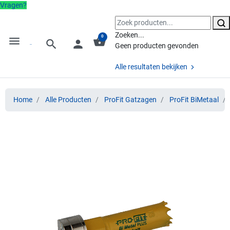
Vragen?
Zoeken...
0
menu
shopping_basket
search
person
Geen producten gevonden
Alle resultaten bekijken
Home
Alle Producten
ProFit Gatzagen
ProFit BiMetaal