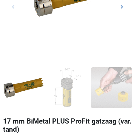
keyboard_arrow_left
keyboard_arrow_right
Vorige
Volgen
17 mm BiMetal PLUS ProFit gatzaag (var.
tand)