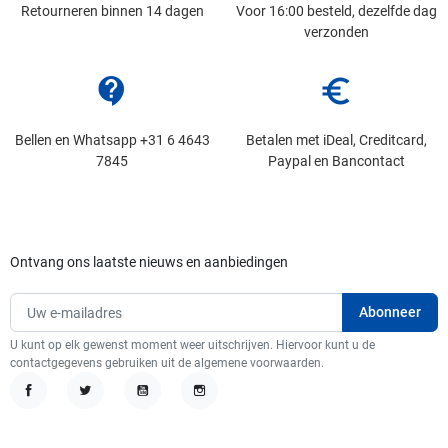
Retourneren binnen 14 dagen
Voor 16:00 besteld, dezelfde dag
verzonden
contact_support
euro_symbol
Bellen en Whatsapp +31 6 4643
Betalen met iDeal, Creditcard,
7845
Paypal en Bancontact
Ontvang ons laatste nieuws en aanbiedingen
U kunt op elk gewenst moment weer uitschrijven. Hiervoor kunt u de
contactgegevens gebruiken uit de algemene voorwaarden.
Facebook
Twitter
YouTube
Instagram