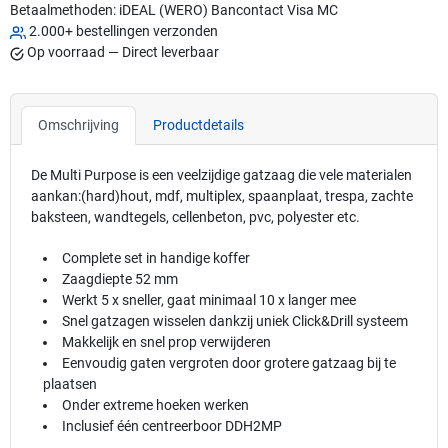
Betaalmethoden:
iDEAL (WERO)
Bancontact
Visa
MC
2.000+ bestellingen verzonden
Op voorraad — Direct leverbaar
Omschrijving
Productdetails
De Multi Purpose is een veelzijdige gatzaag die vele materialen
aankan:(hard)hout, mdf, multiplex, spaanplaat, trespa, zachte
baksteen, wandtegels, cellenbeton, pvc, polyester etc.
Complete set in handige koffer
Zaagdiepte 52 mm
Werkt 5 x sneller, gaat minimaal 10 x langer mee
Snel gatzagen wisselen dankzij uniek Click&Drill systeem
Makkelijk en snel prop verwijderen
Eenvoudig gaten vergroten door grotere gatzaag bij te
plaatsen
Onder extreme hoeken werken
Inclusief één centreerboor DDH2MP