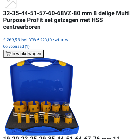
32-35-44-51-57-60-68VZ-80 mm 8 delige Multi
Purpose ProFit set gatzagen met HSS
centreerboren
€ 269,95
incl. BTW
€ 223,10
excl. BTW
Op voorraad (1)
In winkelwagen
19-20-22-25-29-35-44-51-64-67-76 mm 11