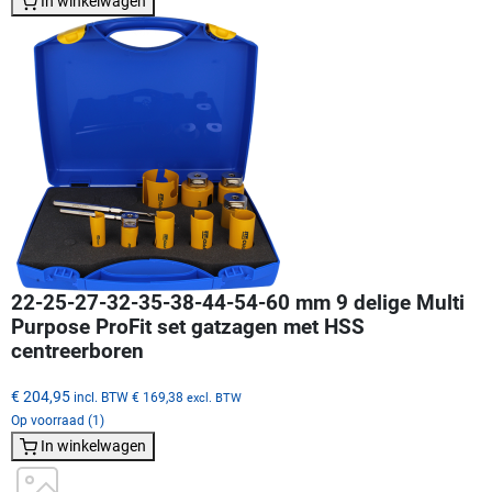
In winkelwagen
22-25-27-32-35-38-44-54-60 mm 9 delige Multi
Purpose ProFit set gatzagen met HSS
centreerboren
€ 204,95
incl. BTW
€ 169,38
excl. BTW
Op voorraad (1)
In winkelwagen