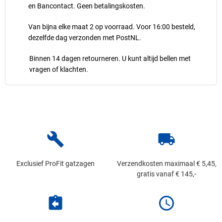
en Bancontact. Geen betalingskosten.
Van bijna elke maat 2 op voorraad. Voor 16:00 besteld,
dezelfde dag verzonden met PostNL.
Binnen 14 dagen retourneren. U kunt altijd bellen met
vragen of klachten.
build
local_shipping
Exclusief ProFit gatzagen
Verzendkosten maximaal € 5,45,
gratis vanaf € 145,-
assignment_return
schedule