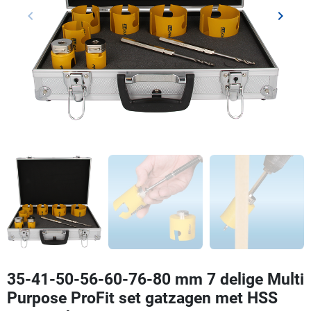
keyboard_arrow_left
keyboard_arrow_right
Vorige
Volgen
35-41-50-56-60-76-80 mm 7 delige Multi
Purpose ProFit set gatzagen met HSS