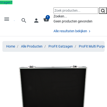
Vragen?
Zoeken...
0
menu
shopping_basket
search
person
Geen producten gevonden
Alle resultaten bekijken
Home
Alle Producten
ProFit Gatzagen
ProFit Multi Purpo