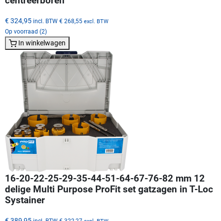
centreerboren
€ 324,95
incl. BTW
€ 268,55
excl. BTW
Op voorraad (2)
In winkelwagen
16-20-22-25-29-35-44-51-64-67-76-82 mm 12
delige Multi Purpose ProFit set gatzagen in T-Loc
Systainer
€ 389,95
incl. BTW
€ 322,27