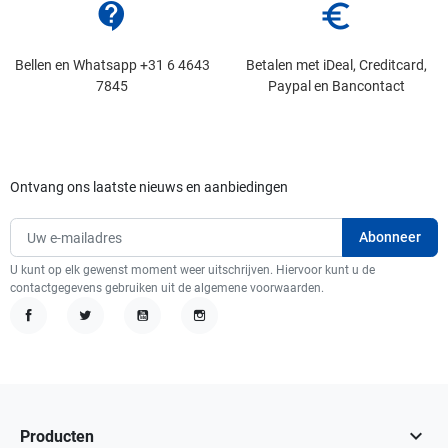
contact_support
euro_symbol
Bellen en Whatsapp +31 6 4643
Betalen met iDeal, Creditcard,
7845
Paypal en Bancontact
Ontvang ons laatste nieuws en aanbiedingen
U kunt op elk gewenst moment weer uitschrijven. Hiervoor kunt u de
contactgegevens gebruiken uit de algemene voorwaarden.
Facebook
Twitter
YouTube
Instagram

Producten