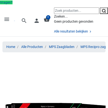
Vragen?
Zoeken...
0
menu
shopping_basket
search
person
Geen producten gevonden
Alle resultaten bekijken
Home
Alle Producten
MPS Zaagbladen
MPS Recipro zage