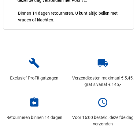
dezelfde dag verzonden met PostNL.
Binnen 14 dagen retourneren. U kunt altijd bellen met
vragen of klachten.
build
local_shipping
Exclusief ProFit gatzagen
Verzendkosten maximaal € 5,45,
gratis vanaf € 145,-
assignment_return
schedule
Retourneren binnen 14 dagen
Voor 16:00 besteld, dezelfde dag
verzonden