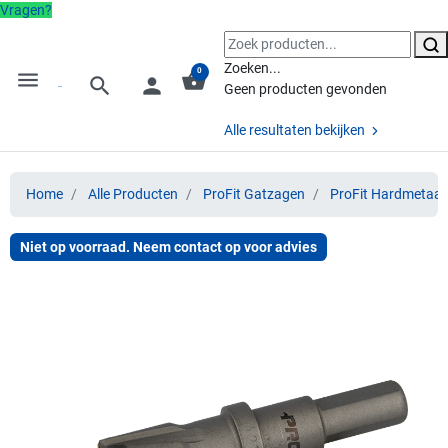
Vragen?
Zoeken...
0
menu
shopping_basket
search
person
Geen producten gevonden
Alle resultaten bekijken
Home
Alle Producten
ProFit Gatzagen
ProFit Hardmetaal
Niet op voorraad. Neem contact op voor advies