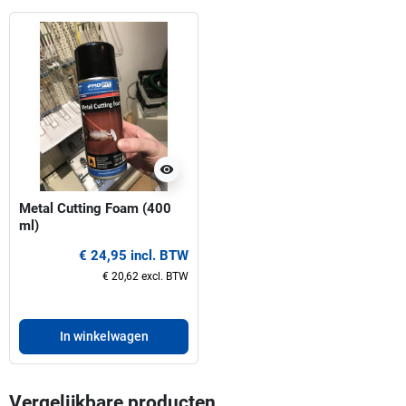
visibility
Metal Cutting Foam (400
ml)
€ 24,95 incl. BTW
€ 20,62 excl. BTW
In winkelwagen
Vergelijkbare producten