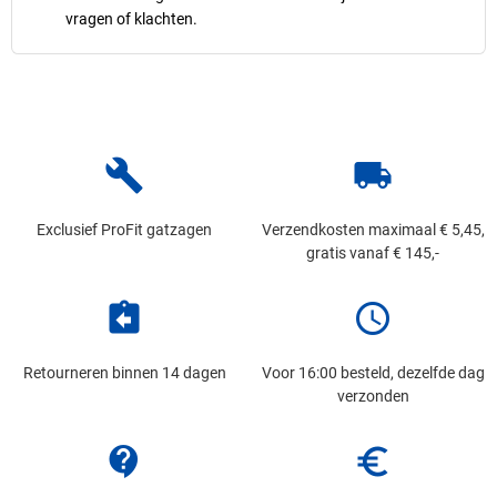
vragen of klachten.
build
local_shipping
Exclusief ProFit gatzagen
Verzendkosten maximaal € 5,45,
gratis vanaf € 145,-
assignment_return
schedule
Retourneren binnen 14 dagen
Voor 16:00 besteld, dezelfde dag
verzonden
contact_support
euro_symbol