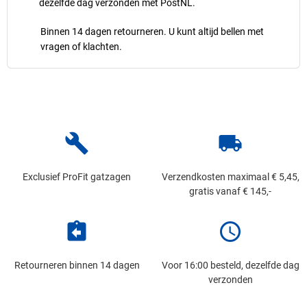
dezelfde dag verzonden met PostNL.
Binnen 14 dagen retourneren. U kunt altijd bellen met
vragen of klachten.
build
local_shipping
Exclusief ProFit gatzagen
Verzendkosten maximaal € 5,45,
gratis vanaf € 145,-
assignment_return
schedule
Retourneren binnen 14 dagen
Voor 16:00 besteld, dezelfde dag
verzonden