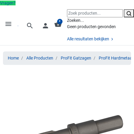
Vragen?
Zoeken...
0
menu
shopping_basket
search
person
Geen producten gevonden
Alle resultaten bekijken
Home
Alle Producten
ProFit Gatzagen
ProFit Hardmetaal