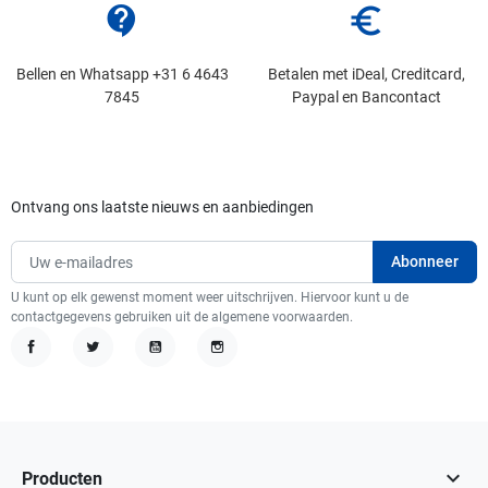
contact_support
euro_symbol
Bellen en Whatsapp +31 6 4643
Betalen met iDeal, Creditcard,
7845
Paypal en Bancontact
Ontvang ons laatste nieuws en aanbiedingen
U kunt op elk gewenst moment weer uitschrijven. Hiervoor kunt u de
contactgegevens gebruiken uit de algemene voorwaarden.
Facebook
Twitter
YouTube
Instagram

Producten