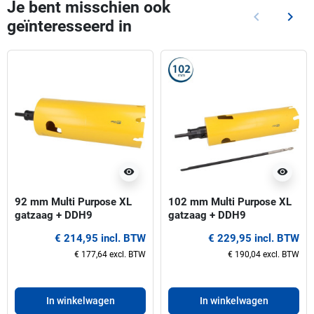
Je bent misschien ook
keyboard_arrow_left
keyboard_arrow_right
geïnteresseerd in
Vorige
Volg
visibility
visibility
92 mm Multi Purpose XL
102 mm Multi Purpose XL
gatzaag + DDH9
gatzaag + DDH9
€ 214,95 incl. BTW
€ 229,95 incl. BTW
€ 177,64 excl. BTW
€ 190,04 excl. BTW
In winkelwagen
In winkelwagen