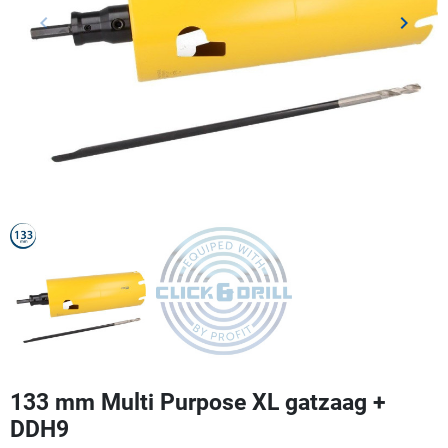
keyboard_arrow_left
keyboard_arrow_right
Vorige
Volgen
133 mm Multi Purpose XL gatzaag +
DDH9