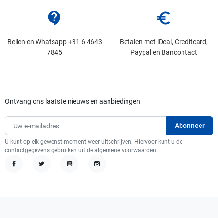
contact_support
euro_symbol
Bellen en Whatsapp +31 6 4643
Betalen met iDeal, Creditcard,
7845
Paypal en Bancontact
Ontvang ons laatste nieuws en aanbiedingen
U kunt op elk gewenst moment weer uitschrijven. Hiervoor kunt u de
contactgegevens gebruiken uit de algemene voorwaarden.
Facebook
Twitter
YouTube
Instagram