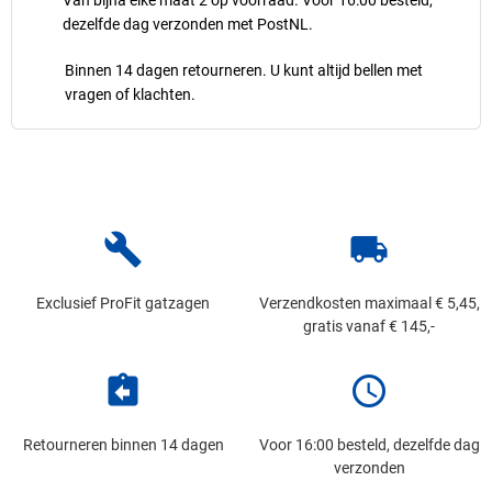
dezelfde dag verzonden met PostNL.
Binnen 14 dagen retourneren. U kunt altijd bellen met
vragen of klachten.
build
local_shipping
Exclusief ProFit gatzagen
Verzendkosten maximaal € 5,45,
gratis vanaf € 145,-
assignment_return
schedule
Retourneren binnen 14 dagen
Voor 16:00 besteld, dezelfde dag
verzonden