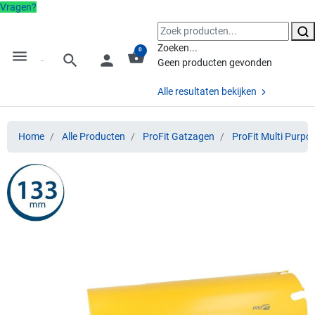
Vragen?
Zoeken...
0
menu
shopping_basket
search
person
Geen producten gevonden
Alle resultaten bekijken
Home
Alle Producten
ProFit Gatzagen
ProFit Multi Purpo