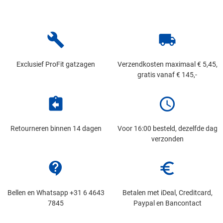
build
local_shipping
Exclusief ProFit gatzagen
Verzendkosten maximaal € 5,45,
gratis vanaf € 145,-
assignment_return
schedule
Retourneren binnen 14 dagen
Voor 16:00 besteld, dezelfde dag
verzonden
contact_support
euro_symbol
Bellen en Whatsapp +31 6 4643
Betalen met iDeal, Creditcard,
7845
Paypal en Bancontact