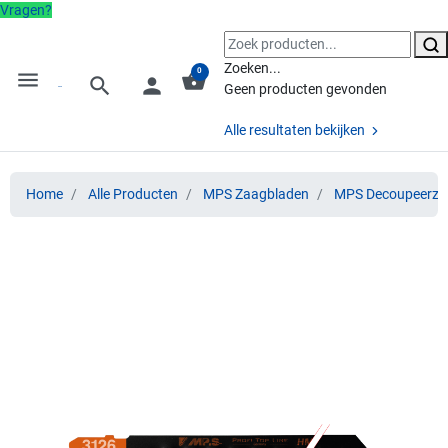
Vragen?
Zoeken...
0
menu
shopping_basket
search
person
Geen producten gevonden
Alle resultaten bekijken
Home
Alle Producten
MPS Zaagbladen
MPS Decoupeerza