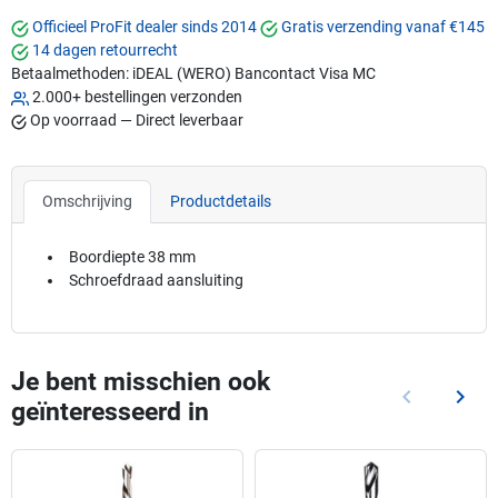
Officieel ProFit dealer sinds 2014
Gratis verzending vanaf €145
14 dagen retourrecht
Betaalmethoden:
iDEAL (WERO)
Bancontact
Visa
MC
2.000+ bestellingen verzonden
Op voorraad — Direct leverbaar
Omschrijving
Productdetails
Boordiepte 38 mm
Schroefdraad aansluiting
Je bent misschien ook
keyboard_arrow_left
keyboard_arrow_right
geïnteresseerd in
Vorige
Volg