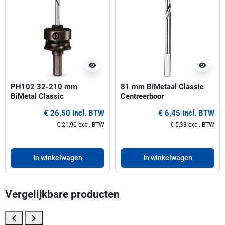
visibility
visibility
PH102 32-210 mm
81 mm BiMetaal Classic
BiMetal Classic
Centreerboor
Gatzaaghouder
€ 26,50 incl. BTW
€ 6,45 incl. BTW
€ 21,90 excl. BTW
€ 5,33 excl. BTW
In winkelwagen
In winkelwagen
Vergelijkbare producten