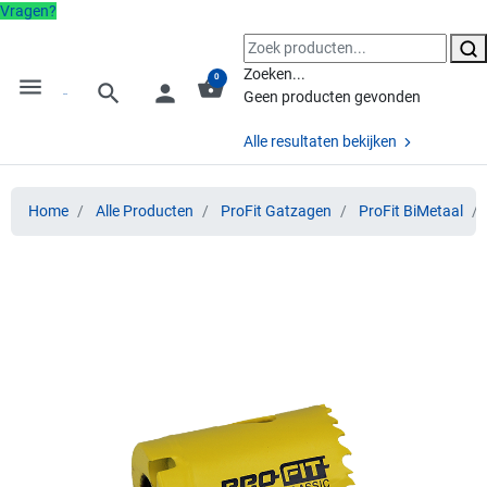
Vragen?
Zoeken...
0
menu
shopping_basket
search
person
Geen producten gevonden
Alle resultaten bekijken
Home
Alle Producten
ProFit Gatzagen
ProFit BiMetaal