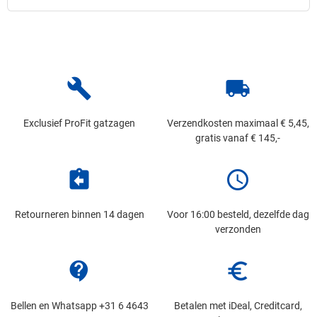
build
local_shipping
Exclusief ProFit gatzagen
Verzendkosten maximaal € 5,45,
gratis vanaf € 145,-
assignment_return
schedule
Retourneren binnen 14 dagen
Voor 16:00 besteld, dezelfde dag
verzonden
contact_support
euro_symbol
Bellen en Whatsapp +31 6 4643
Betalen met iDeal, Creditcard,