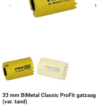
keyboard_arrow_left
keyboard_arrow_right
Vorige
Volgen
33 mm BiMetal Classic ProFit gatzaag
(var. tand)