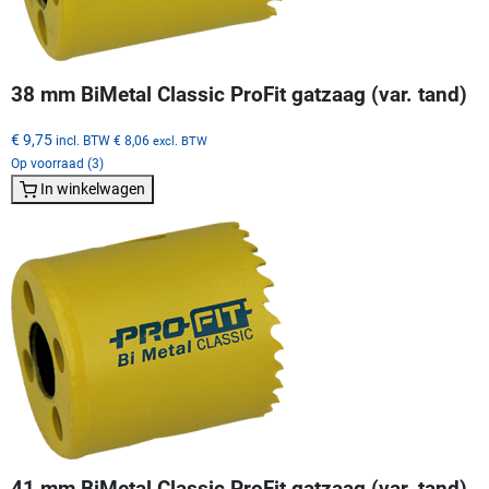
38 mm BiMetal Classic ProFit gatzaag (var. tand)
€ 9,75
incl. BTW
€ 8,06
excl. BTW
Op voorraad (3)
In winkelwagen
41 mm BiMetal Classic ProFit gatzaag (var. tand)