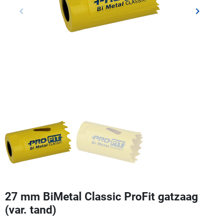
keyboard_arrow_left
keyboard_arrow_right
Vorige
Volgen
27 mm BiMetal Classic ProFit gatzaag
(var. tand)