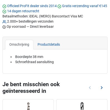
Officieel ProFit dealer sinds 2014
Gratis verzending vanaf €145
14 dagen retourrecht
Betaalmethoden:
iDEAL (WERO)
Bancontact
Visa
MC
2.000+ bestellingen verzonden
Op voorraad — Direct leverbaar
Omschrijving
Productdetails
Boordiepte 38 mm
Schroefdraad aansluiting
Je bent misschien ook
keyboard_arrow_left
keyboard_arrow_right
geïnteresseerd in
Vorige
Volg