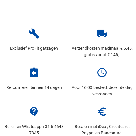
build
local_shipping
Exclusief ProFit gatzagen
Verzendkosten maximaal € 5,45,
gratis vanaf € 145,-
assignment_return
schedule
Retourneren binnen 14 dagen
Voor 16:00 besteld, dezelfde dag
verzonden
contact_support
euro_symbol
Bellen en Whatsapp +31 6 4643
Betalen met iDeal, Creditcard,
7845
Paypal en Bancontact