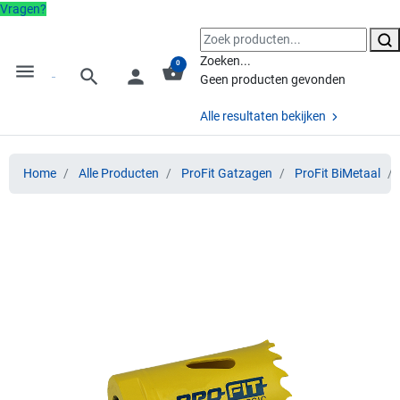
Vragen?
Zoeken...
0
menu
shopping_basket
search
person
Geen producten gevonden
Alle resultaten bekijken
Home
Alle Producten
ProFit Gatzagen
ProFit BiMetaal