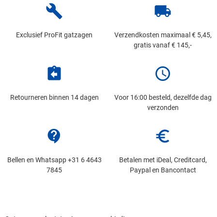
build
local_shipping
Exclusief ProFit gatzagen
Verzendkosten maximaal € 5,45,
gratis vanaf € 145,-
assignment_return
schedule
Retourneren binnen 14 dagen
Voor 16:00 besteld, dezelfde dag
verzonden
contact_support
euro_symbol
Bellen en Whatsapp +31 6 4643
Betalen met iDeal, Creditcard,
7845
Paypal en Bancontact