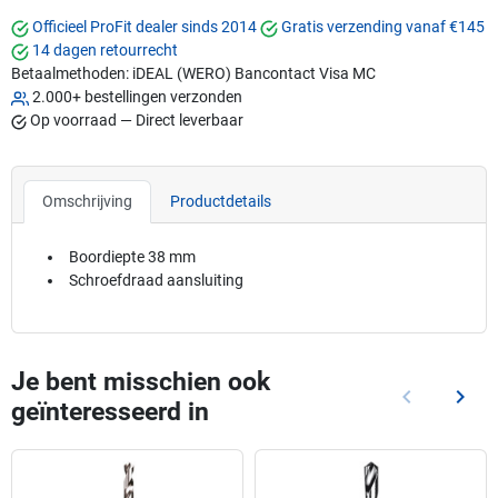
Officieel ProFit dealer sinds 2014
Gratis verzending vanaf €145
14 dagen retourrecht
Betaalmethoden:
iDEAL (WERO)
Bancontact
Visa
MC
2.000+ bestellingen verzonden
Op voorraad — Direct leverbaar
Omschrijving
Productdetails
Boordiepte 38 mm
Schroefdraad aansluiting
Je bent misschien ook
keyboard_arrow_left
keyboard_arrow_right
geïnteresseerd in
Vorige
Volg