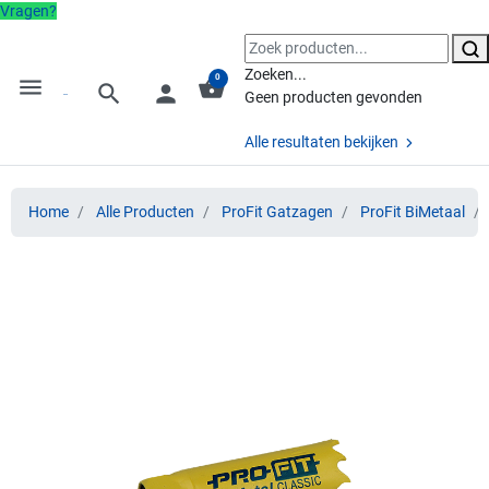
Vragen?
Zoeken...
0
menu
shopping_basket
search
person
Geen producten gevonden
Alle resultaten bekijken
Home
Alle Producten
ProFit Gatzagen
ProFit BiMetaal