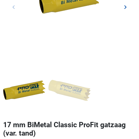
keyboard_arrow_left
keyboard_arrow_right
Vorige
Volgen
17 mm BiMetal Classic ProFit gatzaag
(var. tand)